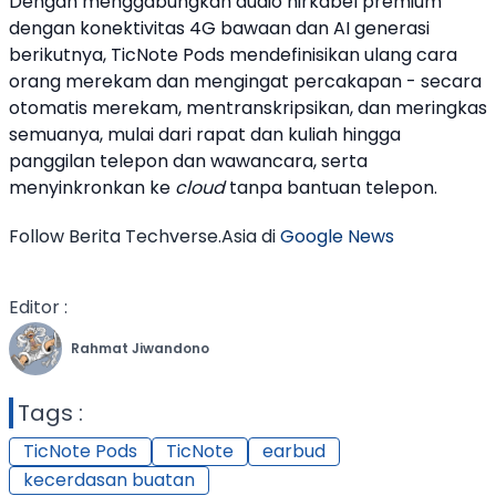
Dengan menggabungkan audio nirkabel premium
dengan konektivitas 4G bawaan dan AI generasi
berikutnya,
TicNote Pods
mendefinisikan ulang cara
orang merekam dan mengingat percakapan - secara
otomatis merekam, mentranskripsikan, dan meringkas
semuanya, mulai dari rapat dan kuliah hingga
panggilan telepon dan wawancara, serta
menyinkronkan ke
cloud
tanpa bantuan telepon.
Follow Berita Techverse.Asia di
Google News
Editor :
Rahmat Jiwandono
Tags :
TicNote Pods
TicNote
earbud
kecerdasan buatan