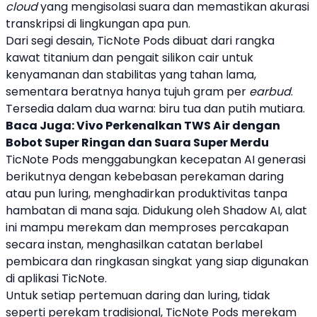
cloud
yang mengisolasi suara dan memastikan akurasi
transkripsi di lingkungan apa pun.
Dari segi desain,
TicNote Pods
dibuat dari rangka
kawat titanium dan pengait silikon cair untuk
kenyamanan dan stabilitas yang tahan lama,
sementara beratnya hanya tujuh gram per
earbud
.
Tersedia dalam dua warna: biru tua dan putih mutiara.
Baca Juga:
Vivo Perkenalkan TWS Air dengan
Bobot Super Ringan dan Suara Super Merdu
TicNote Pods
menggabungkan kecepatan AI generasi
berikutnya dengan kebebasan perekaman daring
atau pun luring, menghadirkan produktivitas tanpa
hambatan di mana saja. Didukung oleh Shadow AI, alat
ini mampu merekam dan memproses percakapan
secara instan, menghasilkan catatan berlabel
pembicara dan ringkasan singkat yang siap digunakan
di aplikasi
TicNote
.
Untuk setiap pertemuan daring dan luring, tidak
seperti perekam tradisional,
TicNote Pods
merekam