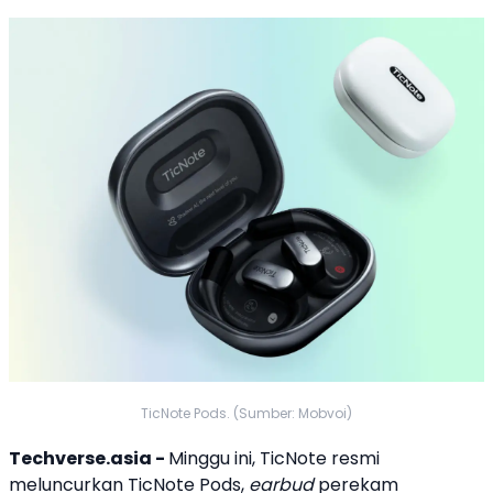
TicNote Pods. (Sumber: Mobvoi)
Techverse.asia -
Minggu ini,
TicNote
resmi
meluncurkan
TicNote Pods
,
earbud
perekam