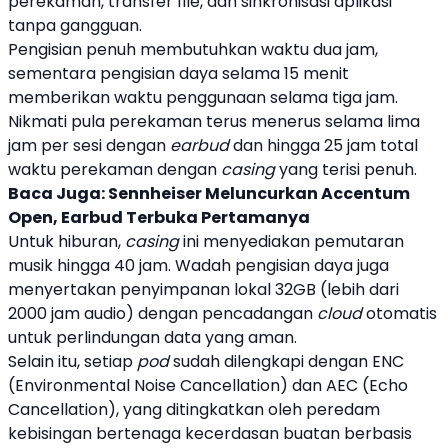
perekaman, transfer file, dan sinkronisasi aplikasi
tanpa gangguan.
Pengisian penuh membutuhkan waktu dua jam,
sementara pengisian daya selama 15 menit
memberikan waktu penggunaan selama tiga jam.
Nikmati pula perekaman terus menerus selama lima
jam per sesi dengan
earbud
dan hingga 25 jam total
waktu perekaman dengan
casing
yang terisi penuh.
Baca Juga:
Sennheiser Meluncurkan Accentum
Open, Earbud Terbuka Pertamanya
Untuk hiburan,
casing
ini menyediakan pemutaran
musik hingga 40 jam. Wadah pengisian daya juga
menyertakan penyimpanan lokal 32GB (lebih dari
2000 jam audio) dengan pencadangan
cloud
otomatis
untuk perlindungan data yang aman.
Selain itu, setiap
pod
sudah dilengkapi dengan ENC
(Environmental Noise Cancellation) dan AEC (Echo
Cancellation), yang ditingkatkan oleh peredam
kebisingan bertenaga
kecerdasan buatan
berbasis