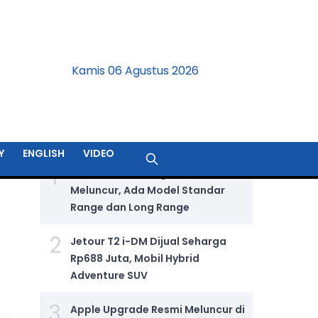
Kamis 06 Agustus 2026
BERITA TERPOPULER
Y
ENGLISH
VIDEO
1
GIIAS 2026: Wuling Aira Ev Resmi
Meluncur, Ada Model Standar
Range dan Long Range
2
Jetour T2 i-DM Dijual Seharga
Rp688 Juta, Mobil Hybrid
Adventure SUV
3
Apple Upgrade Resmi Meluncur di