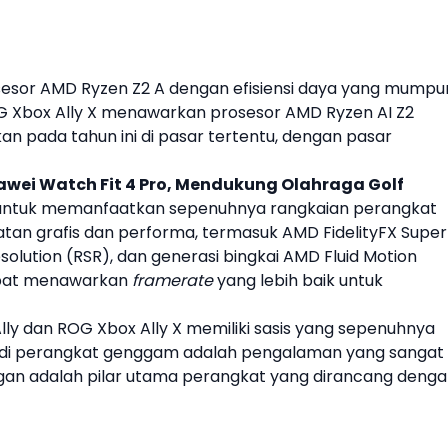
sesor
AMD
Ryzen Z2 A dengan efisiensi daya yang mumpu
G Xbox Ally X menawarkan prosesor
AMD
Ryzen AI Z2
an pada tahun ini di pasar tertentu, dengan pasar
wei Watch Fit 4 Pro, Mendukung Olahraga Golf
n untuk memanfaatkan sepenuhnya rangkaian perangkat
tan grafis dan performa, termasuk
AMD
FidelityFX Super
solution (RSR), dan generasi bingkai
AMD
Fluid Motion
apat menawarkan
framerate
yang lebih baik untuk
lly dan ROG Xbox Ally X memiliki sasis yang sepenuhnya
im di perangkat genggam adalah pengalaman yang sangat
gan adalah pilar utama perangkat yang dirancang deng