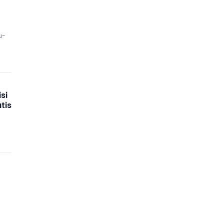
u-
si
tis