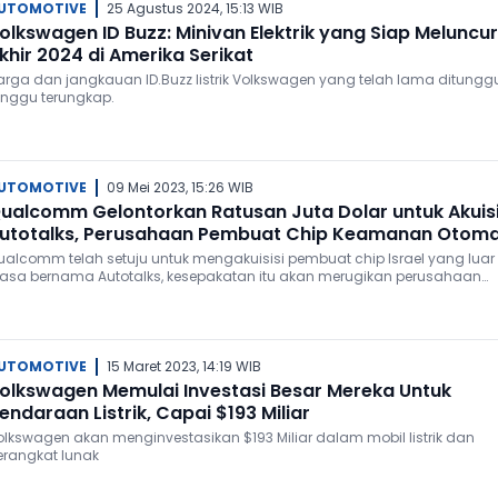
UTOMOTIVE
25 Agustus 2024, 15:13 WIB
olkswagen ID Buzz: Minivan Elektrik yang Siap Meluncur
khir 2024 di Amerika Serikat
arga dan jangkauan ID.Buzz listrik Volkswagen yang telah lama ditungg
unggu terungkap.
UTOMOTIVE
09 Mei 2023, 15:26 WIB
ualcomm Gelontorkan Ratusan Juta Dolar untuk Akuisi
utotalks, Perusahaan Pembuat Chip Keamanan Otoma
ualcomm telah setuju untuk mengakuisisi pembuat chip Israel yang luar
iasa bernama Autotalks, kesepakatan itu akan merugikan perusahaan
ekitar $350 hingga $400 juta.
UTOMOTIVE
15 Maret 2023, 14:19 WIB
olkswagen Memulai Investasi Besar Mereka Untuk
endaraan Listrik, Capai $193 Miliar
olkswagen akan menginvestasikan $193 Miliar dalam mobil listrik dan
erangkat lunak