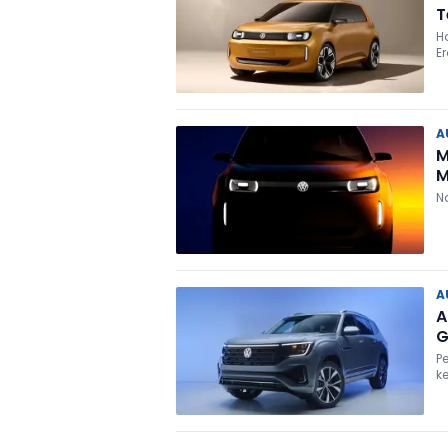
T
H
E
A
M
M
N
A
A
G
P
k