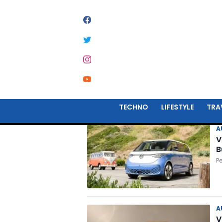
#
VOLKSWAGEN
TECHNO
LIFESTYLE
TRA
A
V
B
P
A
V