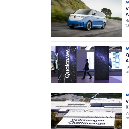
A
V
A
H
t
A
Q
A
Q
b
s
A
V
K
V
p