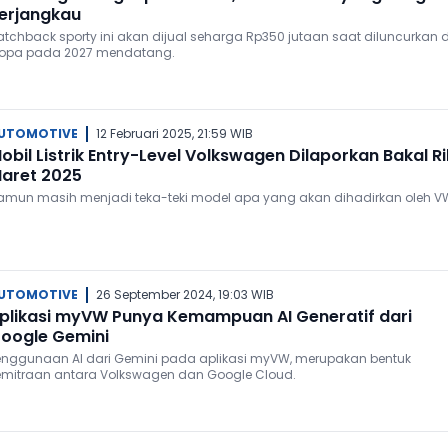
erjangkau
atchback sporty ini akan dijual seharga Rp350 jutaan saat diluncurkan d
ropa pada 2027 mendatang.
UTOMOTIVE
12 Februari 2025, 21:59 WIB
obil Listrik Entry-Level Volkswagen Dilaporkan Bakal Ril
aret 2025
amun masih menjadi teka-teki model apa yang akan dihadirkan oleh V
UTOMOTIVE
26 September 2024, 19:03 WIB
plikasi myVW Punya Kemampuan AI Generatif dari
oogle Gemini
enggunaan AI dari Gemini pada aplikasi myVW, merupakan bentuk
emitraan antara Volkswagen dan Google Cloud.