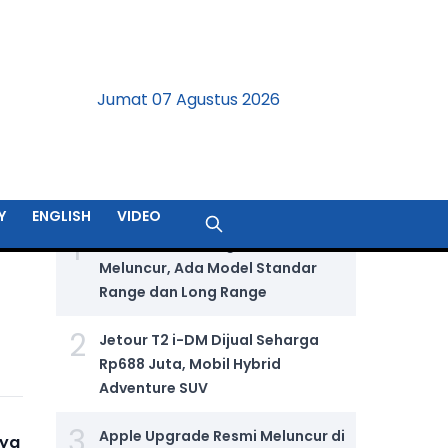
Jumat 07 Agustus 2026
BERITA TERPOPULER
Y
ENGLISH
VIDEO
1
GIIAS 2026: Wuling Aira Ev Resmi
Meluncur, Ada Model Standar
Range dan Long Range
2
Jetour T2 i-DM Dijual Seharga
Rp688 Juta, Mobil Hybrid
Adventure SUV
3
Apple Upgrade Resmi Meluncur di
nya