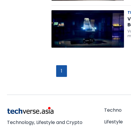
T
V
B
V
m
1
Techno
Lifestyle
Technology, Lifestyle and Crypto