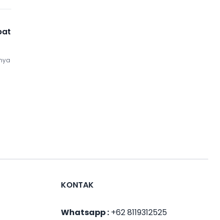
pat
nya
KONTAK
Whatsapp :
+62 8119312525