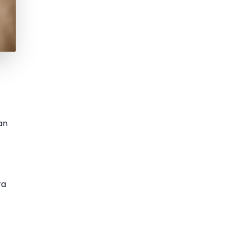
an
ra