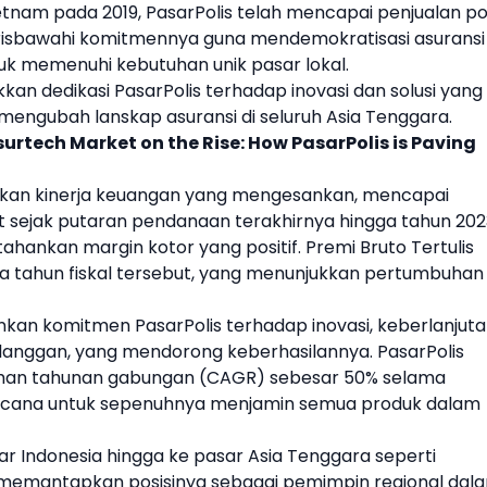
etnam
pada 2019,
PasarPolis
telah mencapai penjualan pol
garisbawahi komitmennya guna mendemokratisasi asuransi
k memenuhi kebutuhan unik pasar lokal.
kkan dedikasi
PasarPolis
terhadap inovasi dan solusi yang
engubah lanskap asuransi di seluruh
Asia Tenggara
.
surtech Market on the Rise: How PasarPolis is Paving
an kinerja keuangan yang mengesankan, mencapai
 sejak putaran pendanaan terakhirnya hingga tahun 202
hankan margin kotor yang positif. Premi Bruto Tertulis
 tahun fiskal tersebut, yang menunjukkan pertumbuhan
ankan komitmen
PasarPolis
terhadap inovasi, keberlanjuta
elanggan, yang mendorong keberhasilannya.
PasarPolis
uhan tahunan gabungan (CAGR) sebesar 50% selama
ncana untuk sepenuhnya menjamin semua produk dalam
ar Indonesia hingga ke pasar
Asia Tenggara
seperti
emantapkan posisinya sebagai pemimpin regional dal