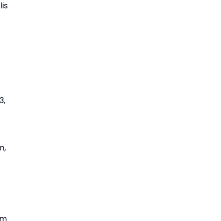
is
3,
n,
am