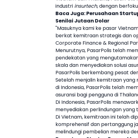
industri
insurtech
, dengan berfokus
Baca Juga:
Perusahaan Startup
Senilai Jutaan Dolar
"Masuknya kami ke pasar
Vietna
berkat kemitraan strategis dan op
Corporate Finance & Regional Par
Menurutnya,
PasarPolis
telah mem
pendekatan yang mengutamakan 
skala dan menyediakan solusi asu
PasarPolis
berkembang pesat deng
Setelah menjalin kemitraan yan
di Indonesia,
PasarPolis
telah memp
asuransi bagi pengguna di
Thailan
Di Indonesia,
PasarPolis
menawarka
menyediakan perlindungan yang t
Di
Vietnam
, kemitraan ini telah 
komprehensif dan pertanggung j
melindungi pembelian mereka den