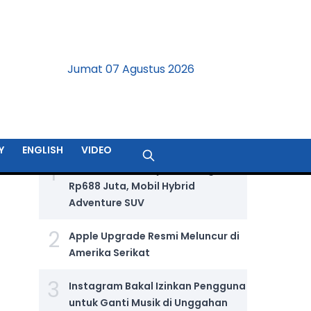
Jumat 07 Agustus 2026
BERITA TERPOPULER
Y
ENGLISH
VIDEO
1
Jetour T2 i-DM Dijual Seharga
Rp688 Juta, Mobil Hybrid
Adventure SUV
2
Apple Upgrade Resmi Meluncur di
Amerika Serikat
3
Instagram Bakal Izinkan Pengguna
untuk Ganti Musik di Unggahan