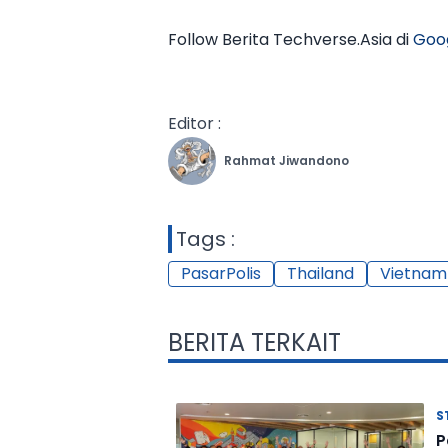
Follow Berita Techverse.Asia di
Goo
Editor :
Rahmat Jiwandono
Tags :
PasarPolis
Thailand
Vietnam
BERITA TERKAIT
S
P