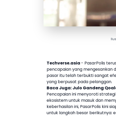
Ilu
Techverse.asia
-
PasarPolis
teru
pencapaian yang mengesankan d
pasar itu telah terbukti sangat e
yang berpusat pada pelanggan.
Baca Juga:
Julo Gandeng Qoala
Pencapaian ini menyoroti strateg
ekosistem untuk masuk dan memp
keberhasilan ini,
PasarPolis
kini s
untuk langkah besar berikutnya: e