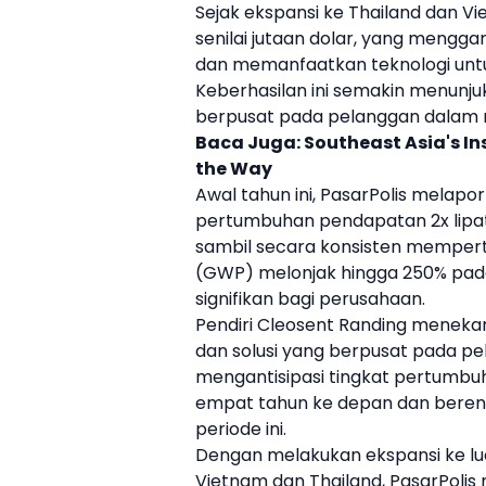
Sejak ekspansi ke
Thailand
dan
Vi
senilai jutaan dolar, yang meng
dan memanfaatkan teknologi untu
Keberhasilan ini semakin menunju
berpusat pada pelanggan dalam m
Baca Juga:
Southeast Asia's In
the Way
Awal tahun ini,
PasarPolis
melapork
pertumbuhan pendapatan 2x lipat
sambil secara konsisten memperta
(GWP) melonjak hingga 250% pada
signifikan bagi perusahaan.
Pendiri Cleosent Randing menek
dan solusi yang berpusat pada p
mengantisipasi tingkat pertumb
empat tahun ke depan dan bere
periode ini.
Dengan melakukan ekspansi ke lu
Vietnam
dan
Thailand
,
PasarPolis
m