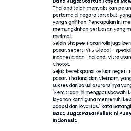
Baca Juga:
Startup Fesyen Mew
Thailand
telah menyaksikan pelunc
pertama di negara tersebut, ya
yang signifikan. Pencapaian ini me
memungkinkan perluasan yang mu
minimal.
Selain
Shopee
,
PasarPolis
juga ber
pasar, seperti VFS Global - spesia
Indonesia dan
Thailand
. Mitra uta
Chotot.
Sejak berekspansi ke luar negeri,
P
pasar,
Thailand
dan
Vietnam
, ya
sukses dari solusi asuransinya yang
"Kemitraan ini menggarisbawah
layanan kami guna memenuhi keb
adopsi dan loyalitas," kata Batangh
Baca Juga:
PasarPolis Kini Puny
Indonesia