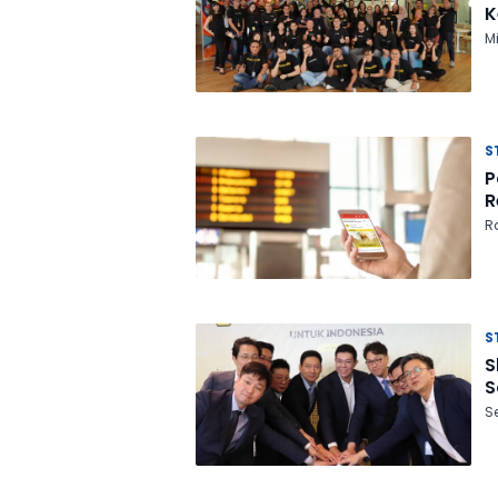
K
M
S
P
R
Ra
S
S
S
S