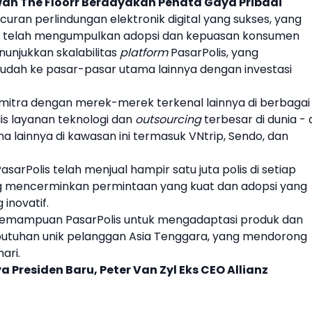
ah The Floorr Berdayakan Penata Gaya Pribadi
uran perlindungan elektronik digital yang sukses, yang
ng telah mengumpulkan adopsi dan kepuasan konsumen
nunjukkan skalabilitas
platform
PasarPolis
, yang
dah ke pasar-pasar utama lainnya dengan investasi
mitra dengan merek-merek terkenal lainnya di berbagai
lis layanan teknologi dan
outsourcing
terbesar di dunia - 
ma lainnya di kawasan ini termasuk VNtrip, Sendo, dan
asarPolis
telah menjual hampir satu juta polis di setiap
ng mencerminkan permintaan yang kuat dan adopsi yang
 inovatif.
i kemampuan
PasarPolis
untuk mengadaptasi produk dan
utuhan unik pelanggan
Asia Tenggara
, yang mendorong
ari.
a Presiden Baru, Peter Van Zyl Eks CEO Allianz