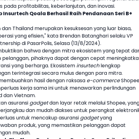
 pada profitabilitas, keberlanjutan, dan inovasi.
 Insurtech Qoala Berhasil Raih Pendanaan Seri B+
m
dan
Thailand
merupakan kesuksesan yang luar biasa,
erasi yang efisien," kata Brendan Batanghari selaku VP
tnership di
PasarPolis
, Selasa (13/8/2024).
buktikan bahwa dengan mitra ekosistem yang tepat da
pelanggan, pihaknya dapat dengan cepat meningkatka
ransi yang berharga. Ekosistem
insurtech
lengkap
an terintegrasi secara mulus dengan para mitra.
g membuahkan hasil dengan raksasa
e-commerce
Shope
erluas kerja sama ini untuk menawarkan perlindungan
d
dan
Vietnam
.
n asuransi
gadget
dan layar retak melalui
Shopee
, yan
erjangkau dan mudah diakses untuk perangkat elektronik
diperluas untuk mencakup asuransi
gadget
yang
awaban produk, yang memastikan pelanggan dapat
gan mudah. ​​