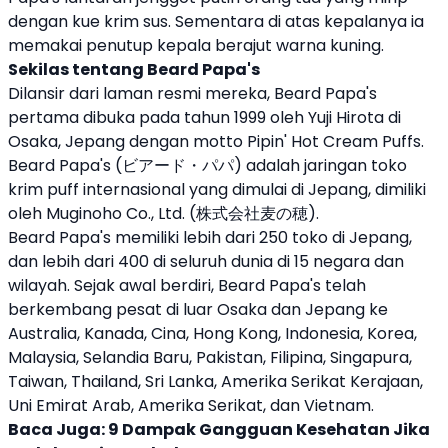
dengan kue krim sus. Sementara di atas kepalanya ia
memakai penutup kepala berajut warna kuning.
Sekilas tentang
Beard Papa's
Dilansir dari laman resmi mereka,
Beard Papa's
pertama dibuka pada tahun 1999 oleh Yuji Hirota di
Osaka, Jepang dengan motto Pipin' Hot Cream Puffs.
Beard Papa's
(ビアード・パパ) adalah jaringan toko
krim puff internasional yang dimulai di Jepang, dimiliki
oleh Muginoho Co., Ltd. (株式会社麦の穂).
Beard Papa's
memiliki lebih dari 250 toko di Jepang,
dan lebih dari 400 di seluruh dunia di 15 negara dan
wilayah. Sejak awal berdiri,
Beard Papa's
telah
berkembang pesat di luar Osaka dan Jepang ke
Australia, Kanada, Cina, Hong Kong, Indonesia, Korea,
Malaysia, Selandia Baru, Pakistan, Filipina, Singapura,
Taiwan, Thailand, Sri Lanka, Amerika Serikat Kerajaan,
Uni Emirat Arab, Amerika Serikat, dan Vietnam.
Baca Juga:
9 Dampak Gangguan Kesehatan Jika