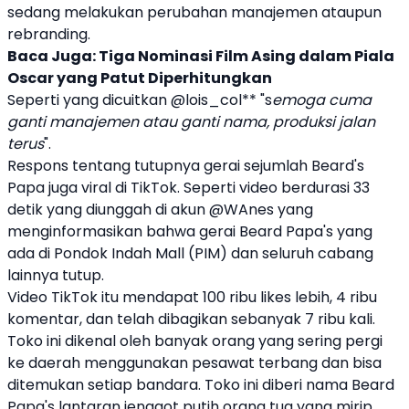
sedang melakukan perubahan manajemen ataupun
rebranding.
Baca Juga:
Tiga Nominasi Film Asing dalam Piala
Oscar yang Patut Diperhitungkan
Seperti yang dicuitkan @lois_col** "s
emoga cuma
ganti manajemen atau ganti nama, produksi jalan
terus
".
Respons tentang tutupnya gerai sejumlah Beard's
Papa juga viral di TikTok. Seperti video berdurasi 33
detik yang diunggah di akun @WAnes yang
menginformasikan bahwa gerai
Beard Papa's
yang
ada di Pondok Indah Mall (PIM) dan seluruh cabang
lainnya tutup.
Video TikTok itu mendapat 100 ribu likes lebih, 4 ribu
komentar, dan telah dibagikan sebanyak 7 ribu kali.
Toko ini dikenal oleh banyak orang yang sering pergi
ke daerah menggunakan pesawat terbang dan bisa
ditemukan setiap bandara. Toko ini diberi nama
Beard
Papa's
lantaran jenggot putih orang tua yang mirip