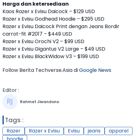
Harga dan ketersediaan
Kaos
Razer
x
Evisu
Daicock – $129 USD
Razer
x
Evisu
Godhead Hoodie – $295 USD
Razer
x
Evisu
Daicock Print dengan Jeans Bordir
carrot-fit #2017 – $449 USD
Razer
x
Evisu
Orochi V2 – $99 USD
Razer
x
Evisu
Gigantus V2 Large – $49 USD
Razer
x
Evisu
BlackWidow V3 – $199 USD
Follow Berita Techverse.Asia di
Google News
Editor :
Rahmat Jiwandono
Tags :
Razer
Razer x Evisu
Evisu
jeans
apparel
hoodie