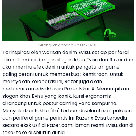
Perangkat gaming Razer x Evisu
Terinspirasi oleh warisan denim
Evisu
, setiap periferal
akan diembos dengan slogan khas
Evisu
dari
Razer
dan
akan meniru efek denim untuk pengaturan game
paling berani untuk memperkuat kemitraan. Untuk
merayakan kolaborasi ini,
Razer
juga akan
meluncurkan edisi khusus
Razer
Iskur X. Menampilkan
slogan khas
Evisu
yang ikonik, kursi ergonomis
dirancang untuk postur gaming yang sempurna.
Menyalurkan faktor "itu" terbaik di seluruh seri pakaian
dan periferal game perintis ini,
Razer
x
Evisu
tersedia
secara eksklusif di
Razer
.com, laman resmi
Evisu
, dan di
toko-toko di seluruh dunia.