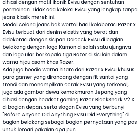
dihiasi dengan motif ikonik
Evisu
dengan sentuhan
permainan. Tidak ada koleksi
Evisu
yang lengkap tanpa
jeans
klasik merek ini.
Model celana
jeans
bak wortel hasil kolaborasi
Razer
x
Evisu
terbuat dari denim elastis yang berat dan
didekorasi dengan sisipan Daicock
Evisu
di bagian
belakang dengan logo Kamon di salah satu ujungnya
dan logo ular berkepala tiga
Razer
di sisi lain dalam
warna hijau asam khas
Razer
.
Ada juga hoodie warna hitam dari Razer x Evisu khusus
para gamer yang dirancang dengan fit santai yang
trendi dan menampilkan corak Evisu yang terkenal,
juga ada gambar dewa kemakmuran Jepang yang
dihiasi dengan headset gaming Razer BlackShark V2 X
di bagian depan, serta slogan Evisu yang berbunyi
"Before Anyone Did Anything Evisu Did Everything" di
bagian belakang sebagai bagian pernyataan yang pas
untuk lemari pakaian apa pun.