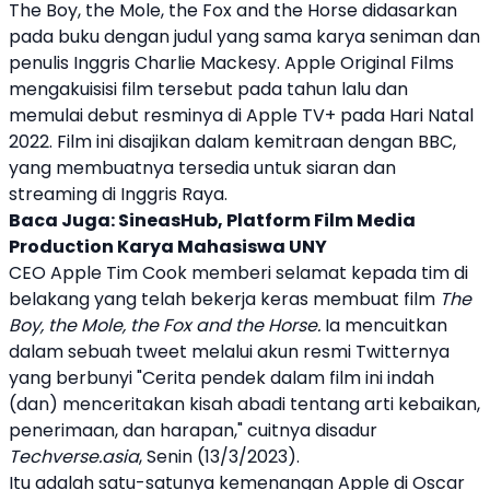
The Boy, the Mole, the Fox and the Horse
didasarkan
pada buku dengan judul yang sama karya seniman dan
penulis Inggris Charlie Mackesy.
Apple
Original Films
mengakuisisi film tersebut pada tahun lalu dan
memulai debut resminya di
Apple
TV+ pada Hari Natal
2022. Film ini disajikan dalam kemitraan dengan BBC,
yang membuatnya tersedia untuk siaran dan
streaming di Inggris Raya.
Baca Juga:
SineasHub, Platform Film Media
Production Karya Mahasiswa UNY
CEO
Apple
Tim Cook memberi selamat kepada tim di
belakang yang telah bekerja keras membuat film
The
Boy, the Mole, the Fox and the Horse
.
Ia mencuitkan
dalam sebuah tweet melalui akun resmi Twitternya
yang berbunyi "Cerita pendek dalam film ini indah
(dan) menceritakan kisah abadi tentang arti kebaikan,
penerimaan, dan harapan," cuitnya disadur
Techverse.asia
, Senin (13/3/2023).
Itu adalah satu-satunya kemenangan
Apple
di Oscar