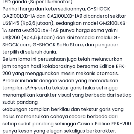
LED ganda (Super Illuminator).
Perihal harga dan ketersediaannya, G-SHOCK
GA2100LXB-1A dan GA2100LXB-1A9 dibanderol sekitar
US$145 (Rp2,6 jutaan), sedangkan model GM2100LXB-
1A serta GM2100LXB-1A9 punya harga sama yakni
US$260 (Rp4,6 jutaan) dan kini tersedia melalui G-
SHOCK.com, G-SHOCK SoHo Store, dan pengecer
terpilih di seluruh dunia.
Belum lama ini perusahaan juga telah meluncurkan
jam tangan
hasil kolaborasinya bersama Edifice EFK-
200 yang menggunakan mesin mekanis otomatis.
Produk ini hadir dengan wadah yang memadukan
tampilan
shiny
serta tekstur garis halus sehingga
menampilkan karakter visual yang berbeda dari setiap
sudut pandang.
Gabungan tampilan berkilau dan tekstur garis yang
halus memantulkan cahaya secara berbeda dari
setiap sudut pandang sehingga
Casio
x Edifice EFK-200
punya kesan yang elegan sekaligus berkarakter.