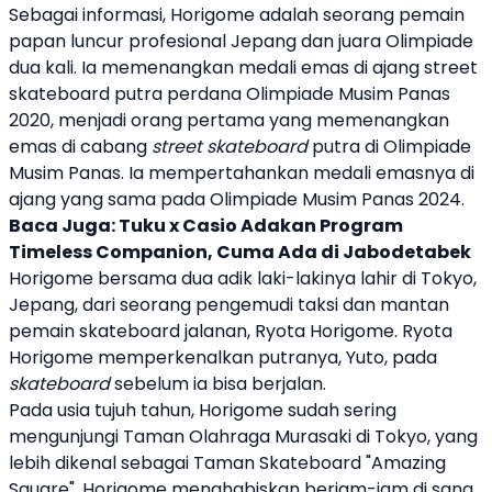
Sebagai informasi, Horigome adalah seorang pemain
papan luncur profesional Jepang dan juara Olimpiade
dua kali. Ia memenangkan medali emas di ajang street
skateboard
putra perdana Olimpiade Musim Panas
2020, menjadi orang pertama yang memenangkan
emas di cabang
street
skateboard
putra di Olimpiade
Musim Panas. Ia mempertahankan medali emasnya di
ajang yang sama pada Olimpiade Musim Panas 2024.
Baca Juga:
Tuku x Casio Adakan Program
Timeless Companion, Cuma Ada di Jabodetabek
Horigome bersama dua adik laki-lakinya lahir di Tokyo,
Jepang, dari seorang pengemudi taksi dan mantan
pemain
skateboard
jalanan, Ryota Horigome. Ryota
Horigome memperkenalkan putranya, Yuto, pada
skateboard
sebelum ia bisa berjalan.
Pada usia tujuh tahun, Horigome sudah sering
mengunjungi Taman Olahraga Murasaki di Tokyo, yang
lebih dikenal sebagai Taman Skateboard "Amazing
Square". Horigome menghabiskan berjam-jam di sana