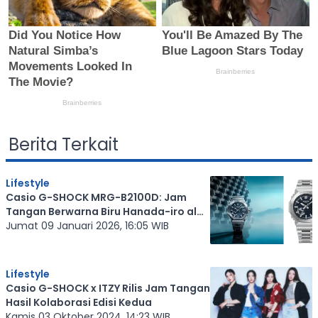
Berita Terkait
Lifestyle
Casio G-SHOCK MRG-B2100D: Jam
Tangan Berwarna Biru Hanada-iro ala
Jepang
Jumat 09 Januari 2026, 16:05 WIB
Lifestyle
Casio G-SHOCK x ITZY Rilis Jam Tangan
Hasil Kolaborasi Edisi Kedua
Kamis 03 Oktober 2024, 14:23 WIB