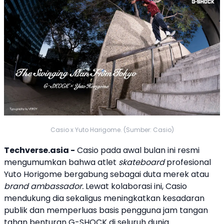
Casio x Yuto Harigome. (Sumber: Casio)
Techverse.asia -
Casio
pada awal bulan ini resmi
mengumumkan bahwa atlet
skateboard
profesional
Yuto Horigome
bergabung sebagai
duta merek
atau
brand ambassador.
Lewat kolaborasi ini,
Casio
mendukung dia sekaligus meningkatkan kesadaran
publik dan memperluas basis pengguna
jam tangan
tahan benturan G-SHOCK di seluruh dunia.