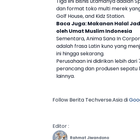
Tiga lini bisnis utamanya adalah S
dan format toko multi merek yang 
Golf House
, and Kidz Station.
Baca Juga:
Makanan Halal Jad
oleh Umat Muslim Indonesia
Sementara, Anima Sana In Corpore
adalah frasa Latin kuno yang men
ini hingga sekarang.
Perusahaan ini didirikan lebih dari
perancang dan produsen
sepatu
lainnya.
Follow Berita Techverse.Asia di
Goo
Editor :
Rahmat Jiwandono