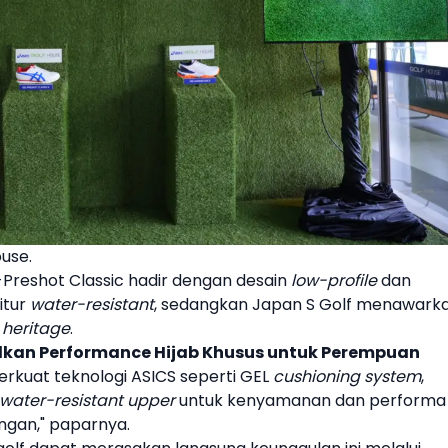
ouse.
Preshot Classic hadir dengan desain
low-profile
dan
itur
water-resistant
, sedangkan Japan S Golf menawark
n
heritage
.
kan Performance Hijab Khusus untuk Perempuan
perkuat teknologi
ASICS
seperti GEL
cushioning system
,
water-resistant upper
untuk kenyamanan dan performa
angan," paparnya.