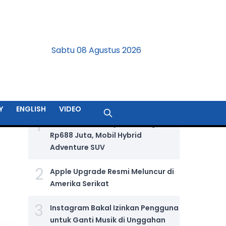
Sabtu 08 Agustus 2026
BERITA TERPOPULER
Y
ENGLISH
VIDEO
1
Jetour T2 i-DM Dijual Seharga
u
Rp688 Juta, Mobil Hybrid
Adventure SUV
2
Apple Upgrade Resmi Meluncur di
Amerika Serikat
3
Instagram Bakal Izinkan Pengguna
untuk Ganti Musik di Unggahan