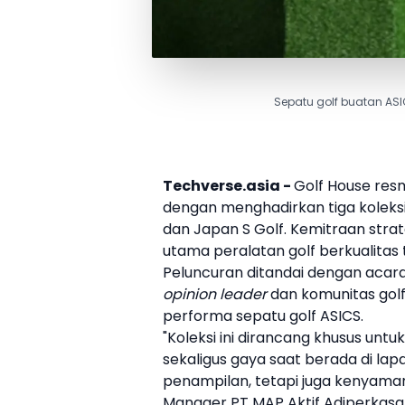
Sepatu golf buatan ASI
Techverse.asia -
Golf House
resm
dengan menghadirkan tiga koleksi
dan Japan S Golf. Kemitraan strat
utama peralatan
golf
berkualitas t
Peluncuran ditandai dengan acara 
opinion leader
dan komunitas
gol
performa
sepatu
golf
ASICS
.
"Koleksi ini dirancang khusus untu
sekaligus gaya saat berada di l
penampilan, tetapi juga kenyama
Manager PT MAP Aktif Adiperkasa 