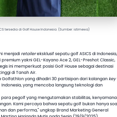
CS tersedia di Golf House Indonesia. (Sumber: istimewa)
i menjadi
retailer
eksklusif
sepatu
golf
ASICS
di Indonesia,
 premium yakni GEL-Kayano Ace 2, GEL-Preshot Classic,
egis ini memperkuat posisi
Golf House
sebagai destinasi
inggi di Tanah Air.
Golfathlon yang dihadiri 30 partisipan dari kalangan
key
f
Indonesia, yang mencoba langsung teknologi dan
k para pe
golf
yang mengutamakan stabilitas, kenyamana
apangan. Kami percaya bahwa
sepatu
golf
bukan hanya soa
nan dan performa," ungkap Brand Marketing General
Martina Harianda Mutis pada Senin (29/9/2025).