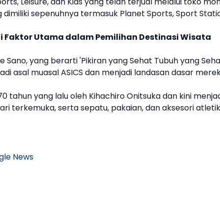
ports, Leisure, dan Kids yang telah terjual melalui toko mo
dimiliki sepenuhnya termasuk Planet Sports, Sport Stati
i Faktor Utama dalam Pemilihan Destinasi Wisata
 Sano, yang berarti 'Pikiran yang Sehat Tubuh yang Seha
jadi asal muasal
ASICS
dan menjadi landasan dasar mere
 70 tahun yang lalu oleh Kihachiro Onitsuka dan kini menja
lari terkemuka, serta
sepatu
, pakaian, dan aksesori atleti
gle News