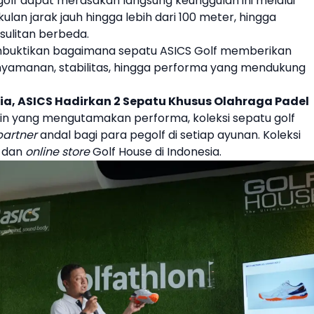
golf
dapat merasakan langsung keunggulan ini melalui
ukulan jarak jauh hingga lebih dari 100 meter, hingga
sulitan berbeda.
embuktikan bagaimana
sepatu
ASICS
Golf memberikan
nyamanan, stabilitas, hingga performa yang mendukung
ia, ASICS Hadirkan 2 Sepatu Khusus Olahraga Padel
ain yang mengutamakan performa, koleksi sepatu golf
partner
andal bagi para pegolf di setiap ayunan. Koleksi
dan
online
store
Golf House di Indonesia.