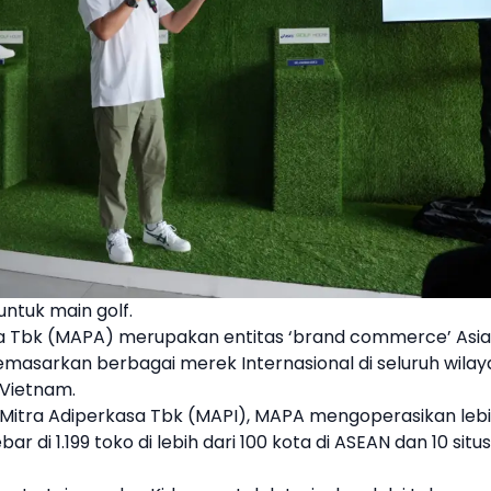
ntuk main golf.
asa Tbk (MAPA) merupakan entitas ‘brand commerce’ Asia
asarkan berbagai merek Internasional di seluruh wilay
n Vietnam.
 Mitra Adiperkasa Tbk (MAPI), MAPA mengoperasikan leb
ar di 1.199 toko di lebih dari 100 kota di ASEAN dan 10 situs