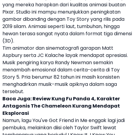
yang mereka harapkan dari kualitas animasi buatan
Pixar
. Studio ini mampu menunjukkan peningkatan
gambar dibanding dengan Toy Story yang rilis pada
2019 silam. Animasi seperti laut, tumbuhan, hingga
hewan terasa sangat nyata dalam format tiga dimensi
(3D).
Tim animator dan sinematografi garapan Matt
Aspbury serta JC Kalache layak mendapat apresiasi.
Musik pengiring karya Randy Newman semakin
menambah emosional dalam cerita-cerita di
Toy
Story 5
. Pria berumur 82 tahun ini masih konsisten
menghadirkan musik-musik apiknya dalam saga
tersebut.
Baca Juga:
Review Kung Fu Panda 4, Karakter
Antagonis The Chameleon Kurang Mendapat
Eksplorasi
Namun, lagu You've Got Friend in Me enggak lagi jadi
pembuka, melainkan diisi oleh Taylor Swift lewat
tembangnya yang berjudul I Knew It, I Knew You