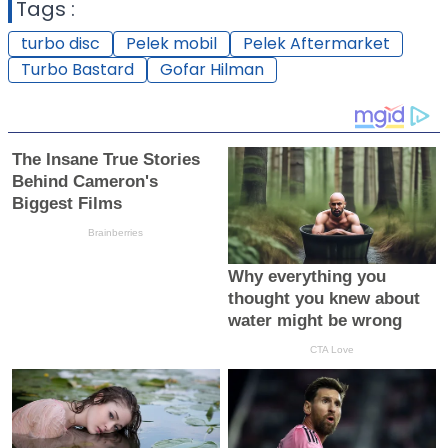
Tags :
turbo disc
Pelek mobil
Pelek Aftermarket
Turbo Bastard
Gofar Hilman