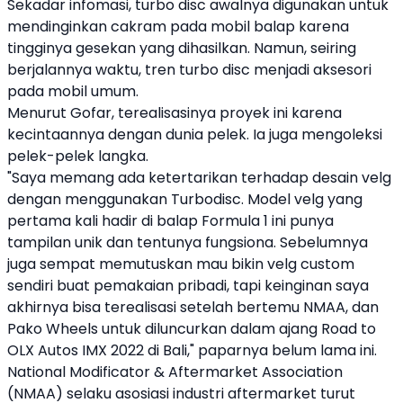
Sekadar infomasi,
turbo disc
awalnya digunakan untuk
mendinginkan cakram pada mobil balap karena
tingginya gesekan yang dihasilkan. Namun, seiring
berjalannya waktu, tren
turbo disc
menjadi aksesori
pada mobil umum.
Menurut Gofar, terealisasinya proyek ini karena
kecintaannya dengan dunia pelek. Ia juga mengoleksi
pelek-pelek langka.
"Saya memang ada ketertarikan terhadap desain velg
dengan menggunakan Turbodisc. Model velg yang
pertama kali hadir di balap Formula 1 ini punya
tampilan unik dan tentunya fungsiona. Sebelumnya
juga sempat memutuskan mau bikin velg custom
sendiri buat pemakaian pribadi, tapi keinginan saya
akhirnya bisa terealisasi setelah bertemu NMAA, dan
Pako Wheels untuk diluncurkan dalam ajang Road to
OLX Autos IMX 2022 di Bali," paparnya belum lama ini.
National Modificator & Aftermarket Association
(NMAA) selaku asosiasi industri aftermarket turut