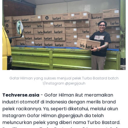
Gofar Hilman yang sukses menjual pelek Turbo Bastard batch
1/Instagram @pergijauh
Techverse.asia
-
Gofar Hilman
ikut meramaikan
industri otomotif di Indonesia dengan merilis brand
pelek racikannya. Ya, seperti diketahui, melalui akun
Instagram
Gofar Hilman
@pergijauh dia telah
meluncurkan pelek yang diberi nama
Turbo Bastard
.