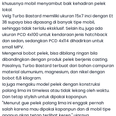
khususnya mobil menyambut baik kehadiran pelek
lokal.
Velg
Turbo Bastard
memiliki ukuran 15x7 inci dengan Et
38 supaya bisa dipasang di banyak tipe mobil,
sehingga tidak terlalu eksklusif. Selain itu, juga ada
ukuran PCD 4x100 untuk kendaraan jenis hatchback
dan sedan, sedangkan PCD 4x114 dihadirkan untuk
small MPV.
Mengenai bobot pelek, bisa dibilang ringan bila
dibandingkan dengan produk pelek berjenis casting.
Pasalnya,
Turbo Bastard
terbuat dari bahan campuran
material alumunium, magnesium, dan nikel dengan
bobot 6,8 kilogram.
Ia juga mengaku model pelek dengan konstruksi
palang lima ini timeless atau tidak lekang oleh waktu.
Dan tetap stylish untuk dipakai kapanpun.
"Menurut gue pelek palang lima ini enggak pernah
salah karena mau dipakai kapanpun dan di mobil tipe
apapun akan tetap terlihat keren," ujarnya.