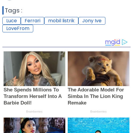
Tags :
Luce
Ferrari
mobil listrik
Jony Ive
LoveFrom