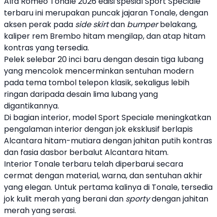
Alfa Romeo
Tonale 2026
edisi spesial Sport Speciale
terbaru ini merupakan puncak jajaran Tonale, dengan
aksen perak pada
side skirt
dan
bumper
belakang,
kaliper rem
Brembo
hitam mengilap, dan atap hitam
kontras yang tersedia.
Pelek selebar 20 inci baru dengan desain tiga lubang
yang mencolok mencerminkan sentuhan modern
pada tema tombol telepon klasik, sekaligus lebih
ringan daripada desain lima lubang yang
digantikannya.
Di bagian interior, model Sport Speciale meningkatkan
pengalaman interior dengan jok eksklusif berlapis
Alcantara hitam-mutiara dengan jahitan putih kontras
dan fasia dasbor berbalut Alcantara hitam.
Interior Tonale terbaru telah diperbarui secara
cermat dengan material, warna, dan sentuhan akhir
yang elegan. Untuk pertama kalinya di Tonale, tersedia
jok kulit merah yang berani dan
sporty
dengan jahitan
merah yang serasi.