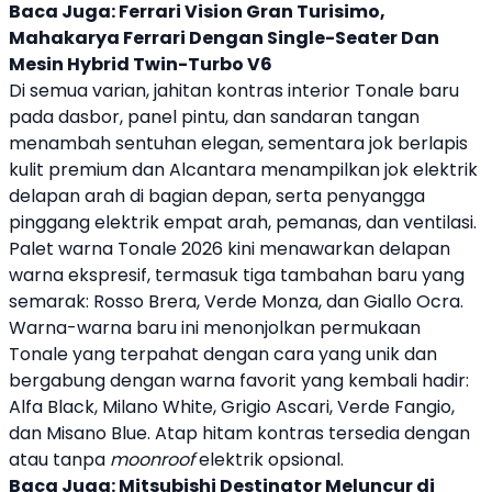
Baca Juga:
Ferrari Vision Gran Turisimo,
Mahakarya Ferrari Dengan Single-Seater Dan
Mesin Hybrid Twin-Turbo V6
Di semua varian, jahitan kontras interior Tonale baru
pada dasbor, panel pintu, dan sandaran tangan
menambah sentuhan elegan, sementara jok berlapis
kulit premium dan Alcantara menampilkan jok elektrik
delapan arah di bagian depan, serta penyangga
pinggang elektrik empat arah, pemanas, dan ventilasi.
Palet warna
Tonale 2026
kini menawarkan delapan
warna ekspresif, termasuk tiga tambahan baru yang
semarak: Rosso Brera, Verde Monza, dan Giallo Ocra.
Warna-warna baru ini menonjolkan permukaan
Tonale yang terpahat dengan cara yang unik dan
bergabung dengan warna favorit yang kembali hadir:
Alfa Black, Milano White, Grigio Ascari, Verde Fangio,
dan Misano Blue. Atap hitam kontras tersedia dengan
atau tanpa
moonroof
elektrik opsional.
Baca Juga:
Mitsubishi Destinator Meluncur di