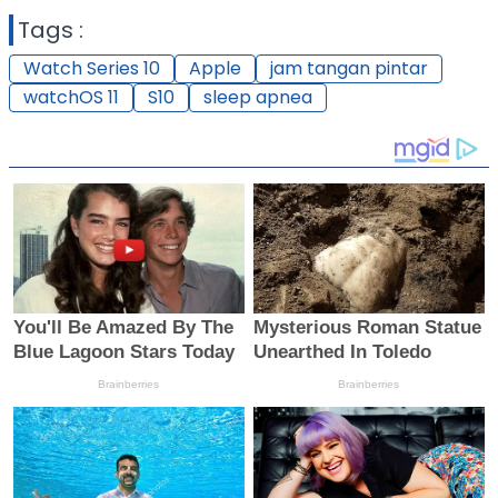
Tags :
Watch Series 10
Apple
jam tangan pintar
watchOS 11
S10
sleep apnea