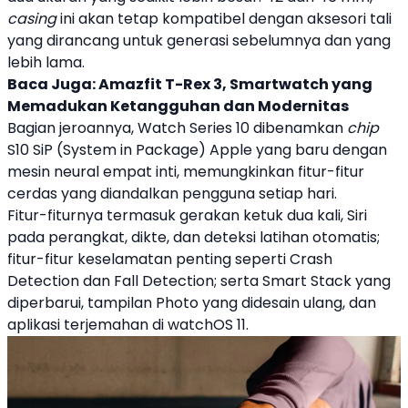
casing
ini akan tetap kompatibel dengan aksesori tali
yang dirancang untuk generasi sebelumnya dan yang
lebih lama.
Baca Juga:
Amazfit T-Rex 3, Smartwatch yang
Memadukan Ketangguhan dan Modernitas
Bagian jeroannya,
Watch Series 10
dibenamkan
chip
S10
SiP (System in Package)
Apple
yang baru dengan
mesin neural empat inti, memungkinkan fitur-fitur
cerdas yang diandalkan pengguna setiap hari.
Fitur-fiturnya termasuk gerakan ketuk dua kali, Siri
pada perangkat, dikte, dan deteksi latihan otomatis;
fitur-fitur keselamatan penting seperti Crash
Detection dan Fall Detection; serta Smart Stack yang
diperbarui, tampilan Photo yang didesain ulang, dan
aplikasi terjemahan di watchOS 11.