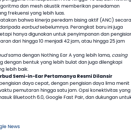
lgoritma dan mesh akustik memberikan peredaman
ng frekuensi yang lebih luas.
atakan bahwa kinerja peredam bising aktif (ANC) secar
k daripada
earbud
sebelumnya. Perangkat baru ini juga
 tetapi hanya digunakan untuk penyimpanan dan pengisia
an dari hingga 10 menjadi 42 jam, atau hingga 25 jam
bud
sama dengan
Nothing
Ear A yang lebih lama,
casing
ng dengan bentuk yang lebih bulat dan juga dilengkapi
g lebih baik.
Earbud Semi-in-Ear Pertamanya Resmi Dilansir
pengisian daya cepat, dengan pengisian daya lima menit
aktu pemutaran hingga satu jam. Opsi konektivitas yang
asuk Bluetooth 6.0, Google Fast Pair, dan dukungan untu
gle News