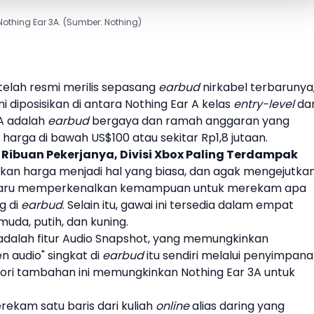
Nothing Ear 3A. (Sumber: Nothing)
i telah resmi merilis sepasang
earbud
nirkabel terbarunya
ni diposisikan di antara
Nothing
Ear A kelas
entry-level
da
A
adalah
earbud
bergaya dan ramah anggaran yang
arga di bawah US$100 atau sekitar Rp1,8 jutaan.
 Ribuan Pekerjanya, Divisi Xbox Paling Terdampak
aikan harga menjadi hal yang biasa, dan agak mengejutka
aru memperkenalkan kemampuan untuk merekam apa
g di
earbud
. Selain itu, gawai ini tersedia dalam empat
muda, putih, dan kuning.
dalah fitur Audio Snapshot, yang memungkinkan
audio" singkat di
earbud
itu sendiri melalui penyimpan
emori tambahan ini memungkinkan
Nothing
Ear 3A
untuk
kam satu baris dari kuliah
online
alias daring yang