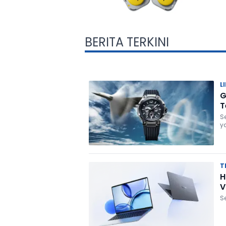
BERITA TERKINI
L
G
T
S
y
T
H
V
S