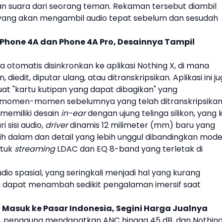
n suara dari seorang teman. Rekaman tersebut diambil
 yang akan mengambil audio tepat sebelum dan sesudah
Phone 4A dan Phone 4A Pro, Desainnya Tampil
 otomatis disinkronkan ke aplikasi
Nothing
X, di mana
iedit, diputar ulang, atau ditranskripsikan. Aplikasi ini j
"kartu kutipan yang dapat dibagikan" yang
men-momen sebelumnya yang telah ditranskripsikan
memiliki desain
in-ear
dengan ujung telinga silikon, yang k
 sisi audio,
driver
dinamis 12 milimeter (mm) baru yang
h dalam dan detail yang lebih unggul dibandingkan mode
ntuk
streaming
LDAC dan EQ 8-band yang terletak di
io spasial, yang seringkali menjadi hal yang kurang
i dapat menambah sedikit pengalaman imersif saat
i Masuk ke Pasar Indonesia, Segini Harga Jualnya
, pengguna mendapatkan ANC hingga 45 dB, dan
Nothin