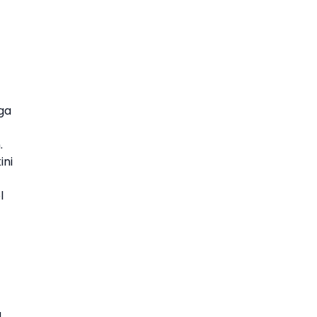
uga
.
ini
l
g