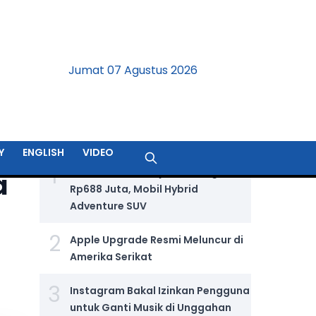
Jumat 07 Agustus 2026
BERITA TERPOPULER
Y
ENGLISH
VIDEO
1
Jetour T2 i-DM Dijual Seharga
a
Rp688 Juta, Mobil Hybrid
Adventure SUV
2
Apple Upgrade Resmi Meluncur di
Amerika Serikat
3
Instagram Bakal Izinkan Pengguna
untuk Ganti Musik di Unggahan