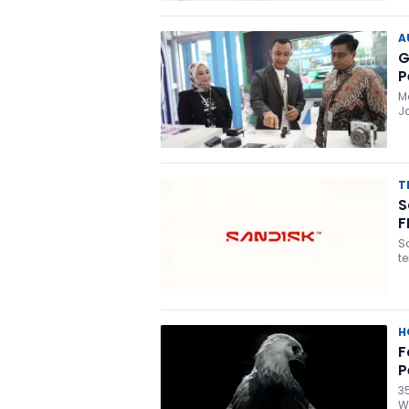
A
G
P
M
J
T
S
F
S
t
H
F
P
3
W