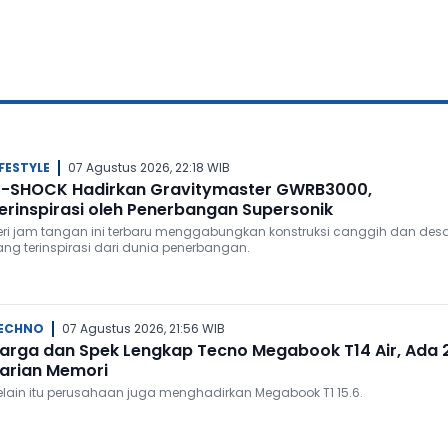
IFESTYLE
07 Agustus 2026, 22:18 WIB
-SHOCK Hadirkan Gravitymaster GWRB3000,
erinspirasi oleh Penerbangan Supersonik
eri jam tangan ini terbaru menggabungkan konstruksi canggih dan des
ang terinspirasi dari dunia penerbangan.
ECHNO
07 Agustus 2026, 21:56 WIB
arga dan Spek Lengkap Tecno Megabook T14 Air, Ada 
arian Memori
elain itu perusahaan juga menghadirkan Megabook T1 15.6.