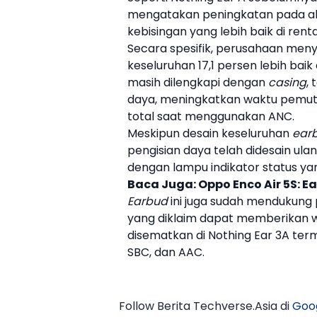
mengatakan peningkatan pada a
kebisingan yang lebih baik di renta
Secara spesifik, perusahaan meny
keseluruhan 17,1 persen lebih bai
masih dilengkapi dengan
casing
,
daya, meningkatkan waktu pemutar
total saat menggunakan ANC.
Meskipun desain keseluruhan
ear
pengisian daya telah didesain ula
dengan lampu indikator status yan
Baca Juga:
Oppo Enco Air 5S: 
Earbud
ini juga sudah mendukung 
yang diklaim dapat memberikan w
disematkan di
Nothing
Ear 3A
term
SBC, dan AAC.
Follow Berita Techverse.Asia di
Goo