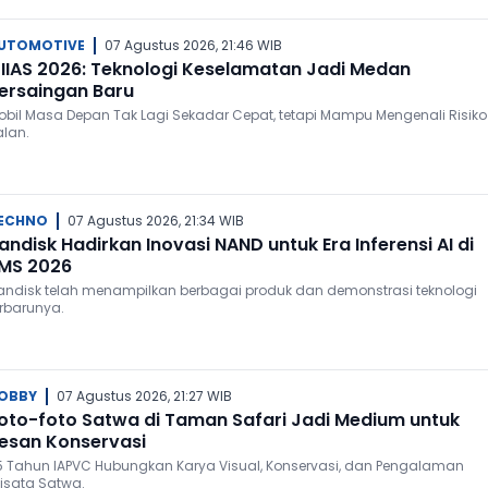
UTOMOTIVE
07 Agustus 2026, 21:46 WIB
IIAS 2026: Teknologi Keselamatan Jadi Medan
ersaingan Baru
obil Masa Depan Tak Lagi Sekadar Cepat, tetapi Mampu Mengenali Risiko
alan.
ECHNO
07 Agustus 2026, 21:34 WIB
andisk Hadirkan Inovasi NAND untuk Era Inferensi AI di
MS 2026
andisk telah menampilkan berbagai produk dan demonstrasi teknologi
erbarunya.
OBBY
07 Agustus 2026, 21:27 WIB
oto-foto Satwa di Taman Safari Jadi Medium untuk
esan Konservasi
5 Tahun IAPVC Hubungkan Karya Visual, Konservasi, dan Pengalaman
isata Satwa.