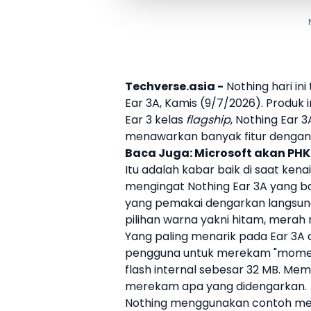
Techverse.asia -
Nothing
hari in
Ear 3A
, Kamis (9/7/2026). Produk i
Ear 3 kelas
flagship
,
Nothing
Ear 3
menawarkan banyak fitur dengan h
Baca Juga:
Microsoft akan PHK
Itu adalah kabar baik di saat ken
mengingat
Nothing
Ear 3A
yang b
yang pemakai dengarkan langsun
pilihan warna yakni hitam, merah 
Yang paling menarik pada
Ear 3A
a
pengguna untuk merekam "momen 
flash internal sebesar 32 MB. M
merekam apa yang didengarkan.
Nothing
menggunakan contoh mere