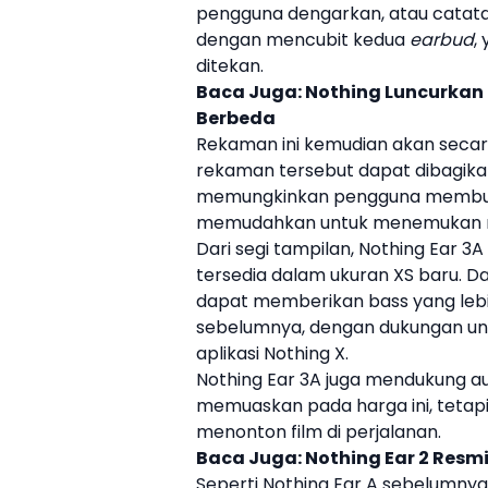
pengguna dengarkan, atau catata
dengan mencubit kedua
earbud
,
ditekan.
Baca Juga:
Nothing Luncurkan 
Berbeda
Rekaman ini kemudian akan secara
rekaman tersebut dapat dibagikan, d
memungkinkan pengguna membuat 
memudahkan untuk menemukan mo
Dari segi tampilan,
Nothing
Ear 3A
tersedia dalam ukuran XS baru. Dari
dapat memberikan bass yang lebi
sebelumnya, dengan dukungan u
aplikasi
Nothing
X.
Nothing
Ear 3A
juga mendukung aud
memuaskan pada harga ini, tetap
menonton film di perjalanan.
Baca Juga:
Nothing Ear 2 Resm
Seperti
Nothing
Ear A sebelumnya