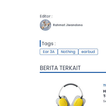
Editor :
Rahmat Jiwandono
Tags :
Ear 3A
Nothing
earbud
BERITA TERKAIT
T
H
T
Se