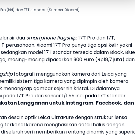
 Pro (kiri) dan 17T standar. (Sumber: Xiaomi)
lansir dua
smartphone flagship
:
17T Pro
dan
17T
,
i T perusahaan.
Xiaomi
17T Pro
punya tiga opsi kelir yakni
t, sedangkan model
17T
standar tersedia dalam Black, Blue
arga, masing-masing dipasarkan 900 Euro (Rp18,7 juta) dan
agship
fotografi menggunakan kamera dari
Leica
yang
memiliki sistem tiga kamera yang dipimpin oleh kamera
 menangkap gambar sejernih kristal. Di dalamnya
nci pada
17T Pro
dan sensor 1/1.55 ​​inci pada
17T
standar.
gkatan Langganan untuk Instagram, Facebook, dan
an desain optik
Leica
UltraPure dengan struktur lensa
ng terkenal karena menghasilkan detail halus dengan
r di seluruh seri memberikan rentang dinamis yang superi