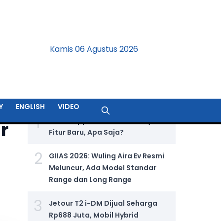
Kamis 06 Agustus 2026
BERITA TERPOPULER
Y
ENGLISH
VIDEO
1
WhatsApp Tambahkan Banyak
r
Fitur Baru, Apa Saja?
2
GIIAS 2026: Wuling Aira Ev Resmi
Meluncur, Ada Model Standar
Range dan Long Range
3
Jetour T2 i-DM Dijual Seharga
Rp688 Juta, Mobil Hybrid