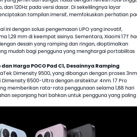
, dan 120Hz pada versi dasar. Di sekelilingnya layar
menciptakan tampilan imersif, memfokuskan perhatian p
l ini dengan solusi pengemasan LIPO yang inovatif,
ma 1,29 mm di keempat sisinya. Sementara,
Xiaomi
17T
ha
dengan desain yang ramping dan ringan, dioptimalkan
ang mudah bagi pengguna yang menghargai portabilitas
p dan Harga POCO Pad C1, Desainnya Ramping
diaTek Dimensity 9500, yang dibangun dengan proses 3nm
i Dimensity 8500-Ultra dengan arsitektur 4nm. 17 Pro
ng memberikan rata-rata penggunaan selama 1,88 hari
ahan sepanjang hari bahkan untuk pengguna yang paling