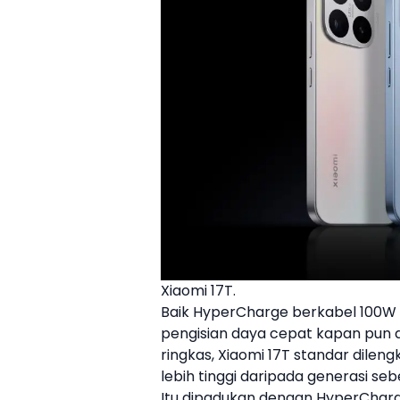
Xiaomi 17T.
Baik HyperCharge berkabel 100W
pengisian daya cepat kapan pun d
ringkas,
Xiaomi
17T
standar dileng
lebih tinggi daripada generasi se
Itu dipadukan dengan HyperCharg