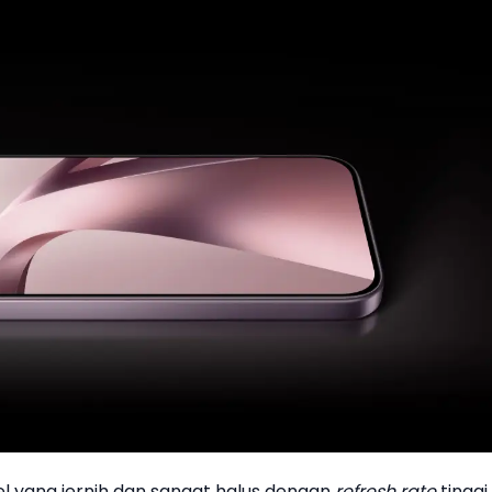
l yang jernih dan sangat halus dengan
refresh rate
tinggi,