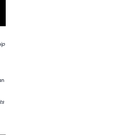
ip
an
ts