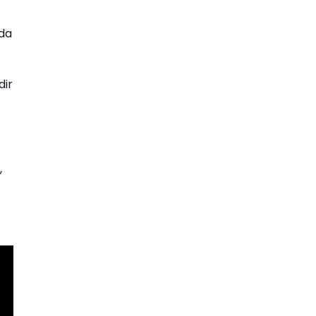
ada
dir
,