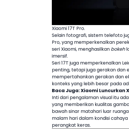
Xiaomi 17T Pro.
Selain fotografi, sistem telefoto
Pro
, yang memperkenalkan perek
seri
Xiaomi
, menghasilkan
bokeh
l
imersif.
Seri
17T
juga memperkenalkan
Lei
penting, tetapi juga gerakan dan
mempertahankan gerakan dan ek
konteks yang lebih besar pada ad
Baca Juga:
Xiaomi Luncurkan Xi
Inti dari pengalaman visual itu 
yang memberikan kualitas gambar 
bawah sinar matahari luar ruanga
malam hari dalam kondisi cahay
perangkat keras.