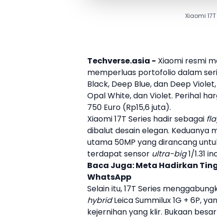
Xiaomi 17T
Techverse.asia -
Xiaomi
resmi me
memperluas portofolio dalam ser
Black, Deep Blue, dan Deep Viole
Opal White, dan Violet. Perihal h
750 Euro (Rp15,6 juta).
Xiaomi
17T
Series hadir sebagai
fl
dibalut desain elegan. Keduanya 
utama 50MP yang dirancang untuk
terdapat sensor
ultra-big
1/1.31 i
Baca Juga:
Meta Hadirkan Tin
WhatsApp
Selain itu,
17T
Series menggabungk
hybrid
Leica
Summilux 1G + 6P, ya
kejernihan yang klir. Bukaan besa