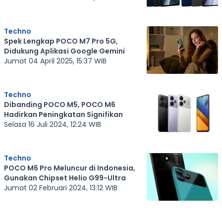
Techno
Spek Lengkap POCO M7 Pro 5G,
Didukung Aplikasi Google Gemini
Jumat 04 April 2025, 15:37 WIB
Techno
Dibanding POCO M5, POCO M6
Hadirkan Peningkatan Signifikan
Selasa 16 Juli 2024, 12:24 WIB
Techno
POCO M6 Pro Meluncur di Indonesia,
Gunakan Chipset Helio G99-Ultra
Jumat 02 Februari 2024, 13:12 WIB