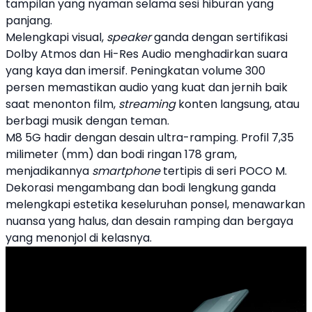
tampilan yang nyaman selama sesi hiburan yang
panjang.
Melengkapi visual,
speaker
ganda dengan sertifikasi
Dolby Atmos dan Hi-Res Audio menghadirkan suara
yang kaya dan imersif. Peningkatan volume 300
persen memastikan audio yang kuat dan jernih baik
saat menonton film,
streaming
konten langsung, atau
berbagi musik dengan teman.
M8 5G hadir dengan desain ultra-ramping. Profil 7,35
milimeter (mm) dan bodi ringan 178 gram,
menjadikannya
smartphone
tertipis di seri POCO M.
Dekorasi mengambang dan bodi lengkung ganda
melengkapi estetika keseluruhan ponsel, menawarkan
nuansa yang halus, dan desain ramping dan bergaya
yang menonjol di kelasnya.