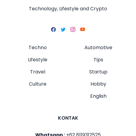
Technology, Lifestyle and Crypto
Techno
Automotive
Lifestyle
Tips
Travel
Startup
Culture
Hobby
English
KONTAK
Whatsapp :
+62 8119312525