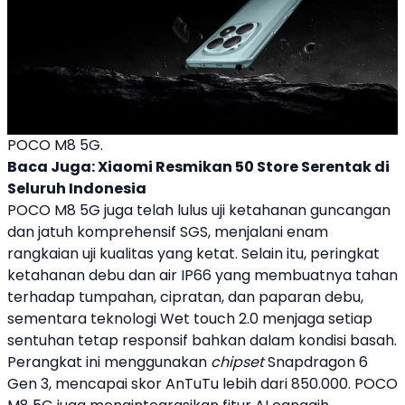
POCO M8 5G.
Baca Juga:
Xiaomi Resmikan 50 Store Serentak di
Seluruh Indonesia
POCO
M8 5G
juga telah lulus uji ketahanan guncangan
dan jatuh komprehensif SGS, menjalani enam
rangkaian uji kualitas yang ketat. Selain itu, peringkat
ketahanan debu dan air IP66 yang membuatnya tahan
terhadap tumpahan, cipratan, dan paparan debu,
sementara teknologi Wet touch 2.0 menjaga setiap
sentuhan tetap responsif bahkan dalam kondisi basah.
Perangkat ini menggunakan
chipset
Snapdragon 6
Gen 3, mencapai skor AnTuTu lebih dari 850.000.
POCO