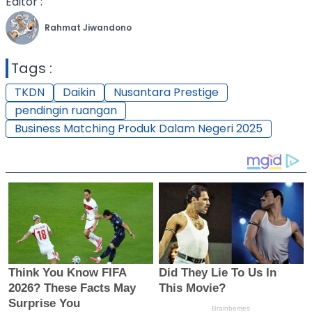
Editor :
Rahmat Jiwandono
Tags :
TKDN
Daikin
Nusantara Prestige
pendingin ruangan
Business Matching Produk Dalam Negeri 2025