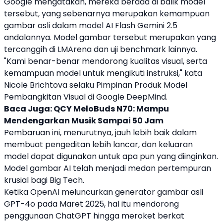
Google
mengatakan, mereka berada di balik model
tersebut, yang sebenarnya merupakan kemampuan
gambar asli dalam model AI Flash
Gemini
2.5
andalannya. Model gambar tersebut merupakan yang
tercanggih di LMArena dan uji benchmark lainnya.
"Kami benar-benar mendorong kualitas visual, serta
kemampuan model untuk mengikuti instruksi," kata
Nicole Brichtova selaku Pimpinan Produk Model
Pembangkitan Visual di
Google
DeepMind
.
Baca Juga:
QCY MeloBuds N70: Mampu
Mendengarkan Musik Sampai 50 Jam
Pembaruan ini, menurutnya, jauh lebih baik dalam
membuat pengeditan lebih lancar, dan keluaran
model dapat digunakan untuk apa pun yang diinginkan.
Model gambar AI telah menjadi medan pertempuran
krusial bagi Big Tech.
Ketika OpenAI meluncurkan generator gambar asli
GPT-4o pada Maret 2025, hal itu mendorong
penggunaan ChatGPT hingga meroket berkat