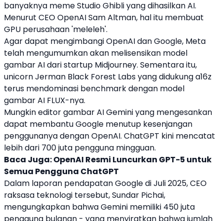
banyaknya meme Studio Ghibli yang dihasilkan AI.
Menurut CEO OpenAI Sam Altman, hal itu membuat
GPU perusahaan 'meleleh'.
Agar dapat mengimbangi OpenAI dan
Google
, Meta
telah mengumumkan akan melisensikan model
gambar AI dari startup Midjourney. Sementara itu,
unicorn Jerman Black Forest Labs yang didukung a16z
terus mendominasi benchmark dengan model
gambar AI FLUX-nya.
Mungkin editor gambar AI
Gemini
yang mengesankan
dapat membantu
Google
menutup kesenjangan
penggunanya dengan OpenAI. ChatGPT kini mencatat
lebih dari 700 juta pengguna mingguan.
Baca Juga:
OpenAI Resmi Luncurkan GPT-5 untuk
Semua Pengguna ChatGPT
Dalam laporan pendapatan
Google
di Juli 2025, CEO
raksasa teknologi tersebut, Sundar Pichai,
mengungkapkan bahwa
Gemini
memiliki 450 juta
pengguna bulanan - yang menyiratkan bahwa jumlah