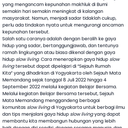
yang mengancam kepunahan makhluk di Bumi
semakin hari semakin meningkat di kalangan
masyarakat. Namun, menjadi sadar tidaklah cukup,
perlu ada tindakan nyata untuk mengurangi ancaman
kepunahan tersebut.
Salah satu caranya adalah dengan beralih ke gaya
hidup yang sadar, bertanggungjawab, dan tentunya
ramah lingkungan atau biasa dikenal dengan gaya
hidup
slow living
. Cara menerapkan gaya hidup
slow
living
tersebut dapat dipelajari di “
Sejauh Rumah
Kita
” yang dihadirkan di Yogyakarta oleh
Sejauh Mata
Memandang
sejak tanggal 8 Juli 2022 hingga 4
September 2022 melalui kegiatan Belajar Bersama.
Melalui kegiatan Belajar Bersama tersebut,
Sejauh
Mata Memandang
menggandeng berbagai
komunitas
slow living
di Yogyakarta untuk berbagi ilmu
dan tips menjalani gaya hidup
slow living
yang dapat
membantu kita membangun hubungan yang lebih
baik dengan diri sendiri, dengan sesama manusia, dan