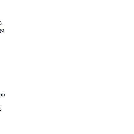
C.
ga
ah
t