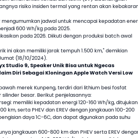
rangnya risiko insiden termal yang rentan akan kebakara
y
mengumumkan jadwal untuk mencapai kepadatan ener
menjadi 600 Wh/kg pada 2025.
likasikan pada 2026. Diikuti dengan produksi batch awal
ik ini akan memiliki jarak tempuh 1.500 km," demikian
 Jumat (18/10/2024).
 Studio 9, Speaker Unik Bisa untuk Ngecas
laim Diri Sebagai Kloningan Apple Watch Versi Low
 bawah merek Kunpeng, terdiri dari lithium besi fosfat
 silinder besar. Berikut penjelasannya:
segi: memiliki kepadatan energi 120-160 Wh/kg, ditujukan
00 km, serta PH
EV
dan ER
EV
dengan jangkauan 100-200
pengisian daya 1C-6C, dan dapat digunakan pada suhu
unya jangkauan 600-800 km dan PH
EV
serta ER
EV
denga