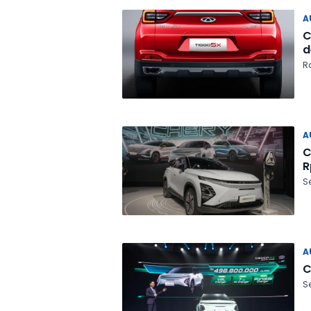
A
C
d
Ra
A
C
R
Se
A
C
Se