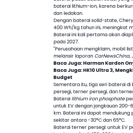
baterai lithium-ion, karena berku
dan ledakan.
Dengan
baterai solid-state
,
Cher
400 Wh/kg tahun ini, meningkat 
Baterai ini kali pertama akan diap
pada 2027.
"Perusahaan mengklaim, mobil listr
melansir laporan
CarNewsChina
,
Baca Juga:
Harman Kardon Onyx
Baca Juga:
HK10 Ultra 3, Mengk
Budget
Sementara itu, tiga seri baterai di
persegi, terner persegi, dan terner
Baterai
lithium iron phosphate
per
untuk
EV
dengan jangkauan 200-6
km. Baterai ini dapat mendukung 
sekitar antara -30°C dan 65°C.
Baterai terner persegi: untuk
EV
p