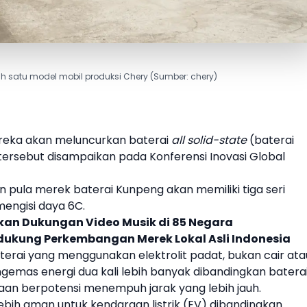
ah satu model mobil produksi Chery (Sumber: chery)
ka akan meluncurkan baterai
all solid-state
(
baterai
ersebut disampaikan pada Konferensi Inovasi Global
pula merek baterai Kunpeng akan memiliki tiga seri
engisi daya 6C.
an Dukungan Video Musik di 85 Negara
ukung Perkembangan Merek Lokal Asli Indonesia
baterai yang menggunakan elektrolit padat, bukan cair ata
ngemas energi dua kali lebih banyak dibandingkan batera
raan berpotensi menempuh jarak yang lebih jauh.
 lebih aman untuk
kendaraan listrik
(
EV
) dibandingkan