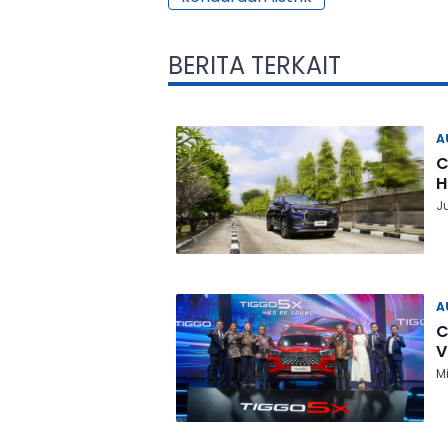
BERITA TERKAIT
A
C
H
J
A
C
V
Mi