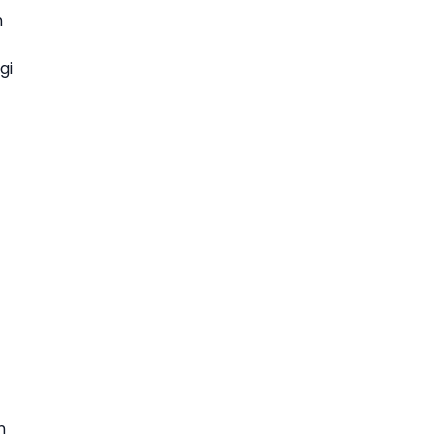
n
gi
n