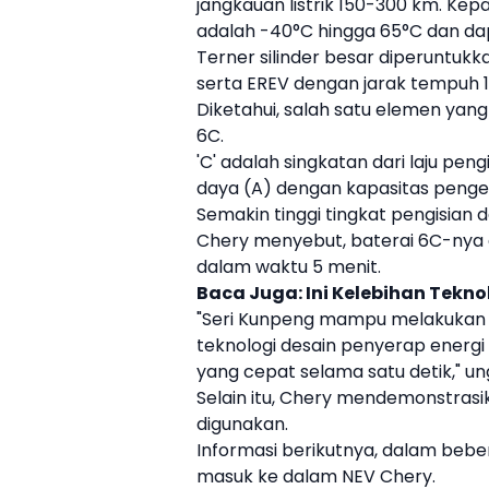
jangkauan listrik 150-300 km. Ke
adalah -40°C hingga 65°C dan d
Terner silinder besar diperuntukk
serta ER
EV
dengan jarak tempuh 15
Diketahui, salah satu elemen yang 
6C.
'C' adalah singkatan dari laju pe
daya (A) dengan kapasitas pengen
Semakin tinggi tingkat pengisian 
Chery
menyebut, baterai 6C-nya
dalam waktu 5 menit.
Baca Juga:
Ini Kelebihan Tekno
"Seri Kunpeng mampu melakukan leb
teknologi desain penyerap energ
yang cepat selama satu detik," u
Selain itu,
Chery
mendemonstrasika
digunakan.
Informasi berikutnya, dalam bebe
masuk ke dalam N
EV
Chery
.