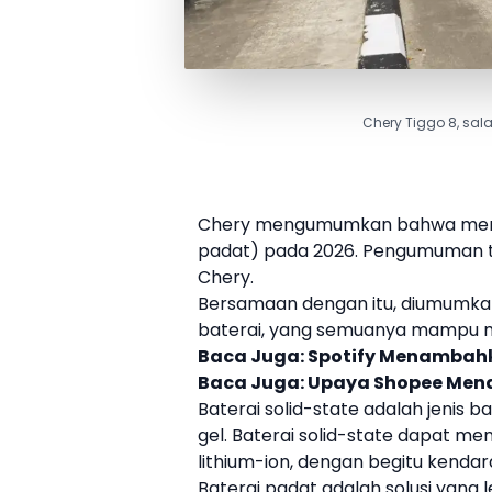
Chery Tiggo 8, sal
Chery
mengumumkan bahwa mere
padat
) pada 2026. Pengumuman t
Chery
.
Bersamaan dengan itu, diumumkan 
baterai, yang semuanya mampu m
Baca Juga:
Spotify Menambahk
Baca Juga:
Upaya Shopee Mend
Baterai solid-state adalah jenis 
gel. Baterai solid-state dapat me
lithium-ion, dengan begitu kenda
Baterai padat adalah solusi yang