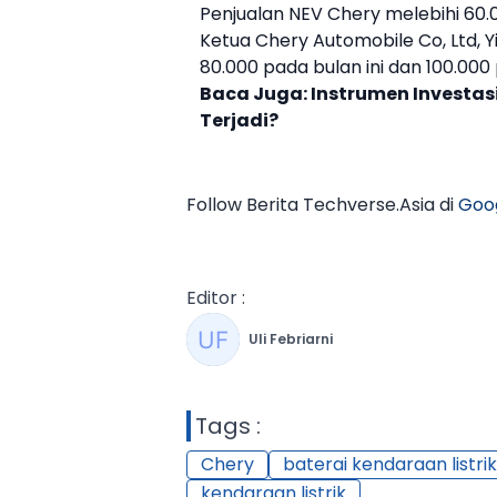
Penjualan N
EV
Chery
melebihi 60.
Ketua
Chery
Automobile Co, Ltd,
80.000 pada bulan ini dan 100.000
Baca Juga:
Instrumen Investas
Terjadi?
Follow Berita Techverse.Asia di
Goo
Editor :
Uli Febriarni
Tags :
Chery
baterai kendaraan listrik
kendaraan listrik