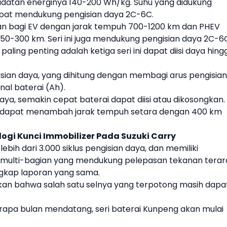
padatan energinya 140-200 Wh/kg. Suhu yang didukung
apat mendukung pengisian daya 2C-6C.
an bagi
EV
dengan jarak tempuh 700-1200 km dan PH
EV
0-300 km. Seri ini juga mendukung pengisian daya 2C-6
paling penting adalah ketiga seri ini dapat diisi daya hing
ngisian daya, yang dihitung dengan membagi arus pengisian
al baterai (Ah).
daya, semakin cepat baterai dapat diisi atau dikosongkan.
 dapat menambah jarak tempuh setara dengan 400 km
logi Kunci Immobilizer Pada Suzuki Carry
ih dari 3.000 siklus pengisian daya, dan memiliki
i multi-bagian yang mendukung pelepasan tekanan terar
ngkap laporan yang sama.
n bahwa salah satu selnya yang terpotong masih dapa
rapa bulan mendatang, seri baterai Kunpeng akan mulai