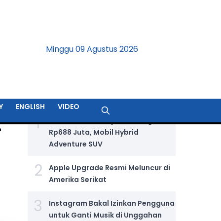
Minggu 09 Agustus 2026
BERITA TERPOPULER
Y
ENGLISH
VIDEO
1
Jetour T2 i-DM Dijual Seharga
-
Rp688 Juta, Mobil Hybrid
Adventure SUV
2
Apple Upgrade Resmi Meluncur di
Amerika Serikat
3
Instagram Bakal Izinkan Pengguna
untuk Ganti Musik di Unggahan