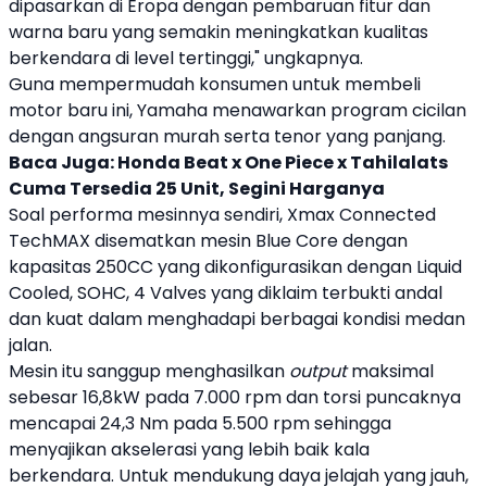
dipasarkan di Eropa dengan pembaruan fitur dan
warna baru yang semakin meningkatkan kualitas
berkendara di level tertinggi," ungkapnya.
Guna mempermudah konsumen untuk membeli
motor baru ini,
Yamaha
menawarkan program cicilan
dengan angsuran murah serta tenor yang panjang.
Baca Juga:
Honda Beat x One Piece x Tahilalats
Cuma Tersedia 25 Unit, Segini Harganya
Soal performa mesinnya sendiri,
Xmax Connected
TechMAX
disematkan mesin Blue Core dengan
kapasitas 250CC yang dikonfigurasikan dengan Liquid
Cooled, SOHC, 4 Valves yang diklaim terbukti andal
dan kuat dalam menghadapi berbagai kondisi medan
jalan.
Mesin itu sanggup menghasilkan
output
maksimal
sebesar 16,8kW pada 7.000 rpm dan torsi puncaknya
mencapai 24,3 Nm pada 5.500 rpm sehingga
menyajikan akselerasi yang lebih baik kala
berkendara. Untuk mendukung daya jelajah yang jauh,