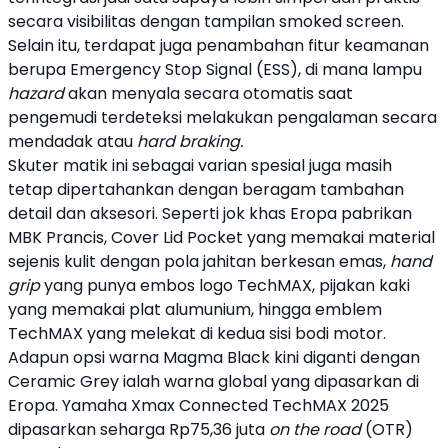
secara visibilitas dengan tampilan smoked screen.
Selain itu, terdapat juga penambahan fitur keamanan
berupa Emergency Stop Signal (ESS), di mana lampu
hazard
akan menyala secara otomatis saat
pengemudi terdeteksi melakukan pengalaman secara
mendadak atau
hard braking.
Skuter matik ini sebagai varian spesial juga masih
tetap dipertahankan dengan beragam tambahan
detail dan aksesori. Seperti jok khas Eropa pabrikan
MBK Prancis, Cover Lid Pocket yang memakai material
sejenis kulit dengan pola jahitan berkesan emas,
hand
grip
yang punya embos logo TechMAX, pijakan kaki
yang memakai plat alumunium, hingga emblem
TechMAX yang melekat di kedua sisi bodi motor.
Adapun opsi warna Magma Black kini diganti dengan
Ceramic Grey ialah warna global yang dipasarkan di
Eropa.
Yamaha
Xmax Connected TechMAX
2025
dipasarkan seharga Rp75,36 juta
on the road
(OTR)