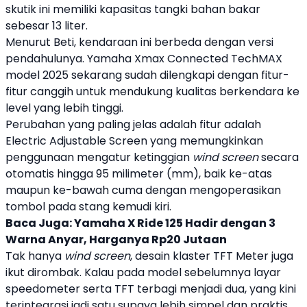
skutik ini memiliki kapasitas tangki bahan bakar
sebesar 13 liter.
Menurut Beti, kendaraan ini berbeda dengan versi
pendahulunya.
Yamaha
Xmax Connected TechMAX
model 2025 sekarang sudah dilengkapi dengan fitur-
fitur canggih untuk mendukung kualitas berkendara ke
level yang lebih tinggi.
Perubahan yang paling jelas adalah fitur adalah
Electric Adjustable Screen yang memungkinkan
penggunaan mengatur ketinggian
wind screen
secara
otomatis hingga 95 milimeter (mm), baik ke-atas
maupun ke-bawah cuma dengan mengoperasikan
tombol pada stang kemudi kiri.
Baca Juga:
Yamaha X Ride 125 Hadir dengan 3
Warna Anyar, Harganya Rp20 Jutaan
Tak hanya
wind screen
, desain klaster TFT Meter juga
ikut dirombak. Kalau pada model sebelumnya layar
speedometer serta TFT terbagi menjadi dua, yang kini
terintegrasi jadi satu supaya lebih simpel dan praktis