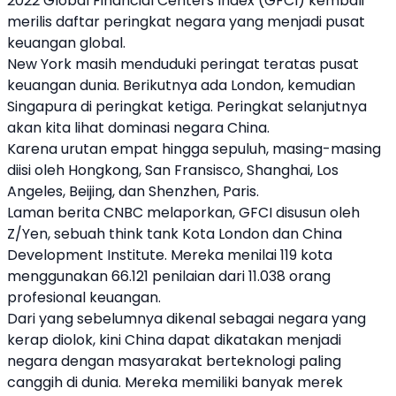
2022 Global Financial Centers Index (GFCI) kembali
merilis daftar peringkat negara yang menjadi pusat
keuangan global.
New York masih menduduki peringat teratas pusat
keuangan dunia. Berikutnya ada London, kemudian
Singapura di peringkat ketiga. Peringkat selanjutnya
akan kita lihat dominasi negara
China
.
Karena urutan empat hingga sepuluh, masing-masing
diisi oleh Hongkong, San Fransisco, Shanghai, Los
Angeles, Beijing, dan Shenzhen, Paris.
Laman berita CNBC melaporkan, GFCI disusun oleh
Z/Yen, sebuah think tank Kota London dan
China
Development Institute. Mereka menilai 119 kota
menggunakan 66.121 penilaian dari 11.038 orang
profesional keuangan.
Dari yang sebelumnya dikenal sebagai negara yang
kerap diolok, kini
China
dapat dikatakan menjadi
negara dengan masyarakat berteknologi paling
canggih di dunia. Mereka memiliki banyak merek