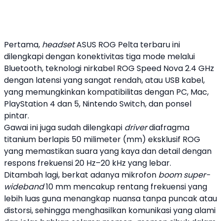
Pertama,
headset
ASUS ROG
Pelta
terbaru ini
dilengkapi dengan konektivitas tiga mode melalui
Bluetooth, teknologi nirkabel ROG Speed ​​Nova 2.4 GHz
dengan latensi yang sangat rendah, atau USB kabel,
yang memungkinkan kompatibilitas dengan PC, Mac,
PlayStation 4 dan 5, Nintendo Switch, dan ponsel
pintar.
Gawai ini juga sudah dilengkapi
driver
diafragma
titanium berlapis 50 milimeter (mm) eksklusif ROG
yang memastikan suara yang kaya dan detail dengan
respons frekuensi 20 Hz–20 kHz yang lebar.
Ditambah lagi, berkat adanya mikrofon
boom super-
wideband
10 mm mencakup rentang frekuensi yang
lebih luas guna menangkap nuansa tanpa puncak atau
distorsi, sehingga menghasilkan komunikasi yang alami