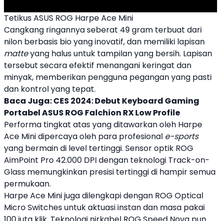
Tetikus ASUS ROG Harpe Ace Mini
Cangkang ringannya seberat 49 gram terbuat dari
nilon berbasis bio yang inovatif, dan memiliki lapisan
matte
yang halus untuk tampilan yang bersih. Lapisan
tersebut secara efektif menangani keringat dan
minyak, memberikan pengguna pegangan yang pasti
dan kontrol yang tepat.
Baca Juga:
CES 2024: Debut Keyboard Gaming
Portabel ASUS ROG Falchion RX Low Profile
Performa tingkat atas yang ditawarkan oleh
Harpe
Ace Mini
dipercaya oleh para profesional
e-sports
yang bermain di level tertinggi. Sensor optik ROG
AimPoint Pro 42.000 DPI dengan teknologi Track-on-
Glass memungkinkan presisi tertinggi di hampir semua
permukaan.
Harpe Ace Mini
juga dilengkapi dengan ROG Optical
Micro Switches untuk aktuasi instan dan masa pakai
100 juta klik. Teknologi nirkabel ROG Speed Nova pun