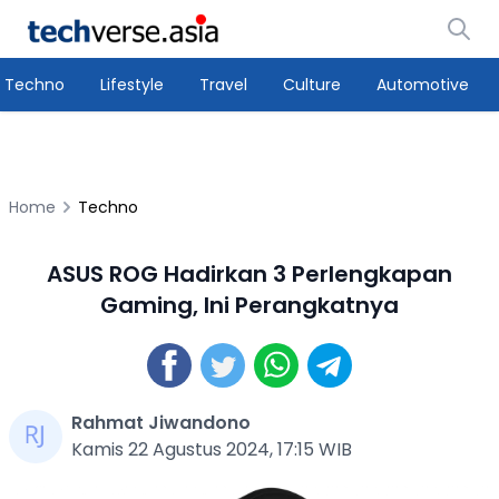
Techno
Lifestyle
Travel
Culture
Automotive
Home
Techno
ASUS ROG Hadirkan 3 Perlengkapan
Gaming, Ini Perangkatnya
Rahmat Jiwandono
Kamis 22 Agustus 2024, 17:15 WIB