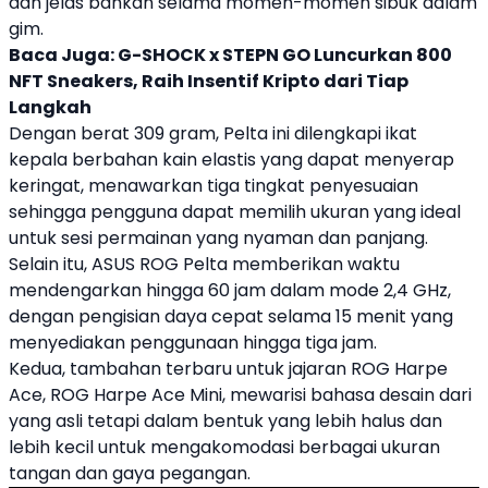
dan jelas bahkan selama momen-momen sibuk dalam
gim.
Baca Juga:
G-SHOCK x STEPN GO Luncurkan 800
NFT Sneakers, Raih Insentif Kripto dari Tiap
Langkah
Dengan berat 309 gram,
Pelta
ini dilengkapi ikat
kepala berbahan kain elastis yang dapat menyerap
keringat, menawarkan tiga tingkat penyesuaian
sehingga pengguna dapat memilih ukuran yang ideal
untuk sesi permainan yang nyaman dan panjang.
Selain itu,
ASUS ROG
Pelta
memberikan waktu
mendengarkan hingga 60 jam dalam mode 2,4 GHz,
dengan pengisian daya cepat selama 15 menit yang
menyediakan penggunaan hingga tiga jam.
Kedua, tambahan terbaru untuk jajaran ROG Harpe
Ace, ROG Harpe Ace Mini, mewarisi bahasa desain dari
yang asli tetapi dalam bentuk yang lebih halus dan
lebih kecil untuk mengakomodasi berbagai ukuran
tangan dan gaya pegangan.