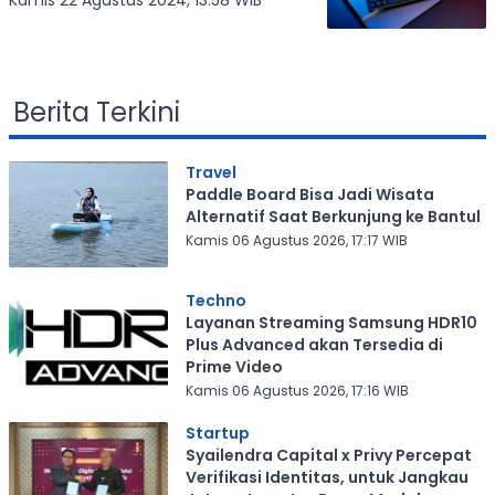
Berita Terkini
Travel
Paddle Board Bisa Jadi Wisata
Alternatif Saat Berkunjung ke Bantul
Kamis 06 Agustus 2026, 17:17 WIB
Techno
Layanan Streaming Samsung HDR10
Plus Advanced akan Tersedia di
Prime Video
Kamis 06 Agustus 2026, 17:16 WIB
Startup
Syailendra Capital x Privy Percepat
Verifikasi Identitas, untuk Jangkau