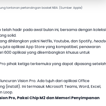
kung tontonan pertandingan basket NBA. (Sumber: Apple)
o
telah hadir pada awal bulan ini, bersama dengan koleksi
ang solid.
ng dihilangkan yakni Netflix, Youtube, dan Spotify,
heads
tu juta aplikasi App Store yang kompatibel, penawaran
dari 600 aplikasi yang dikembangkan khusus untuk
 Pro
pihak ketiga terkemuka yang dapat dipasang setela
eluncuran
Vision Pro
. Ada tujuh dari aplikasi Office
g (install). Ini termasuk Microsoft Teams, Word, Excel,
n Loop.
Vision Pro, Pakai Chip M2 dan Memori Penyimpanan