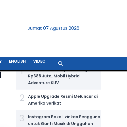
Jumat 07 Agustus 2026
BERITA TERPOPULER
Y
ENGLISH
VIDEO
1
Jetour T2 i-DM Dijual Seharga
i
Rp688 Juta, Mobil Hybrid
Adventure SUV
2
Apple Upgrade Resmi Meluncur di
Amerika Serikat
3
Instagram Bakal Izinkan Pengguna
untuk Ganti Musik di Unggahan