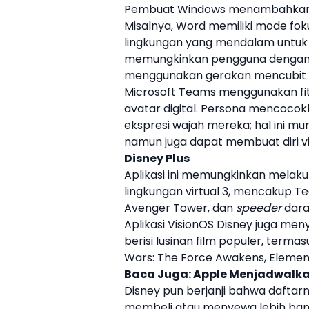
Pembuat Windows menambahkan 
Misalnya, Word memiliki mode fo
lingkungan yang mendalam untuk be
memungkinkan pengguna dengan c
menggunakan gerakan mencubit 
Microsoft Teams menggunakan fi
avatar digital.
Persona
mencocokka
ekspresi wajah mereka; hal ini 
namun juga dapat membuat diri vi
Disney Plus
Aplikasi ini memungkinkan melak
lingkungan virtual 3, mencakup T
Avenger Tower, dan
speeder
dara
Aplikasi VisionOS Disney juga men
berisi lusinan film populer, term
Wars: The Force Awakens, Element
Baca Juga:
Apple Menjadwalkan 
Disney pun berjanji bahwa daftar
membeli atau menyewa lebih banya