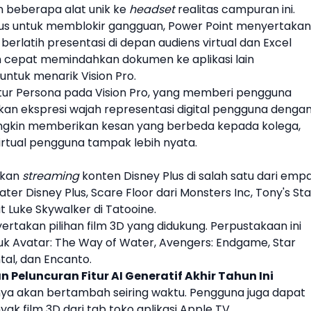
beberapa alat unik ke
headset
realitas campuran ini.
kus untuk memblokir gangguan, Power Point menyertakan
rlatih presentasi di depan audiens virtual dan Excel
epat memindahkan dokumen ke aplikasi lain
untuk menarik
Vision Pro
.
tur
Persona
pada
Vision Pro
, yang memberi pengguna
n ekspresi wajah representasi digital pengguna denga
mungkin memberikan kesan yang berbeda kepada kolega,
rtual pengguna tampak lebih nyata.
ukan
streaming
konten
Disney Plus
di salah satu dari emp
eater
Disney Plus
, Scare Floor dari Monsters Inc, Tony's St
t Luke Skywalker di Tatooine.
yertakan pilihan film 3D yang didukung. Perpustakaan ini
asuk Avatar: The Way of Water, Avengers: Endgame, Star
al, dan Encanto.
Peluncuran Fitur AI Generatif Akhir Tahun Ini
nya akan bertambah seiring waktu. Pengguna juga dapat
k film 3D dari tab toko aplikasi
Apple
TV.