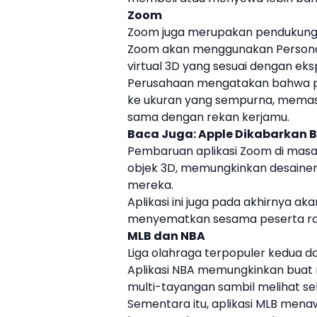
Zoom
Zoom juga merupakan pendukung
Zoom akan menggunakan
Person
virtual 3D yang sesuai dengan ek
Perusahaan mengatakan bahwa pe
ke ukuran yang sempurna, memas
sama dengan rekan kerjamu.
Baca Juga:
Apple Dikabarkan Ba
Pembaruan aplikasi Zoom di ma
objek 3D, memungkinkan desainer 
mereka.
Aplikasi ini juga pada akhirnya
menyematkan sesama peserta rap
MLB
dan
NBA
Liga olahraga terpopuler kedua dan
Aplikasi
NBA
memungkinkan buat
multi-tayangan sambil melihat seki
Sementara itu, aplikasi
MLB
menawa