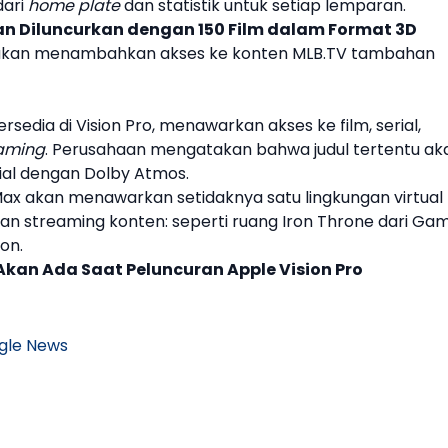
dari
home plate
dan statistik untuk setiap lemparan.
kan Diluncurkan dengan 150 Film dalam Format 3D
akan menambahkan akses ke konten
MLB
.TV tambahan
ersedia di
Vision Pro
, menawarkan akses ke film, serial,
aming
. Perusahaan mengatakan bahwa judul tertentu ak
ial dengan Dolby Atmos.
, Max akan menawarkan setidaknya satu lingkungan virtual
 streaming konten: seperti ruang Iron Throne dari Ga
on.
k Akan Ada Saat Peluncuran Apple Vision Pro
gle News