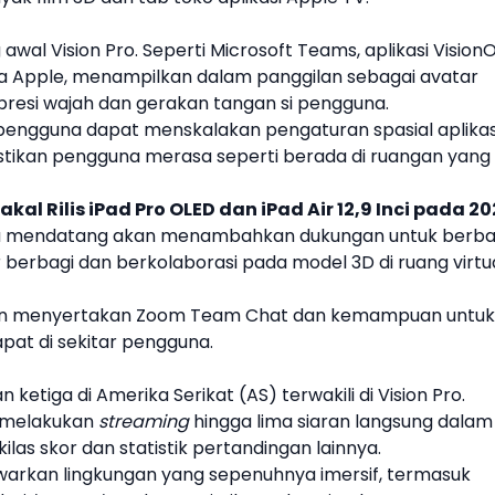
 awal
Vision Pro
. Seperti Microsoft Teams, aplikasi Vision
a
Apple
, menampilkan dalam panggilan sebagai avatar
spresi wajah dan gerakan tangan si pengguna.
ngguna dapat menskalakan pengaturan spasial aplikas
tikan pengguna merasa seperti berada di ruangan yang
kal Rilis iPad Pro OLED dan iPad Air 12,9 Inci pada 2
sa mendatang akan menambahkan dukungan untuk berba
berbagi dan berkolaborasi pada model 3D di ruang virtu
 akan menyertakan Zoom Team Chat dan kemampuan untuk
at di sekitar pengguna.
 ketiga di Amerika Serikat (AS) terwakili di
Vision Pro
.
 melakukan
streaming
hingga lima siaran langsung dalam
las skor dan statistik pertandingan lainnya.
rkan lingkungan yang sepenuhnya imersif, termasuk