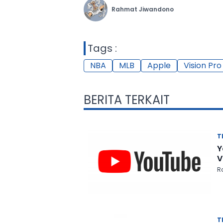
Rahmat Jiwandono
Tags :
NBA
MLB
Apple
Vision Pro
BERITA TERKAIT
T
Y
V
Ra
T