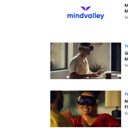
M
M
Se
T
G
M
Se
T
N
F
Sa