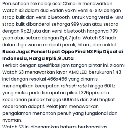
Perusahaan teknologi asal China ini menawarkan
Watch S3
dalam dua varian yakni versi e-SIM dengan
strap kulit dan versi bluetooth. Untuk yang versi e-SIM
strap kulit dibanderol seharga 999 yuan atau setara
dengan Rp2,1 juta dan versi bluetooth harganya 799
yuan atau setara dengan Rp1,7 juta.
Watch S3
hadir
dalam tiga warna meliputi perak, hitam, dan coklat.
Baca Juga:
Ponsel Lipat Oppo Find N3 Flip Dijual di
Indonesia, Harga Rp15,9 Juta
Terkait dengan spesifikasi
jam tangan pintar
ini,
Xiaomi
Watch S3
menawarkan layar AMOLED berukuran 1,43
inci dengan resolusi 466x466 yang dinamis,
menampilkan kecepatan
refresh rate
hingga 60Hz
yang mulus pada kerapatan piksel 326ppi serta
kecerahan puncak hingga 600nits dan 256 tingkat
kecerahan adaptif. Pelat jam menawarkan
pengalaman menonton penuh yang fungsional dan
nyaman.
Watch S3
ini dibenamkan baterai berkapasitas