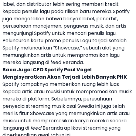
label, dan distributor lebih sering memberi kredit
kepada penulis lagu pada rilisan baru mereka.
Spotify
juga mengatakan bahwa banyak label, penerbit,
perusahaan manajemen, pengawas
musik
, dan
artis
mengunjungi
Spotify
untuk mencari penulis lagu.
Peluncuran kartu promo penulis Lagu terjadi setelah
Spotify
meluncurkan “Showcase,” sebuah alat yang
memungkinkan
artis
untuk mempromosikan lagu
mereka langsung di feed Beranda.
Baca Juga:
CFO Spotify Paul Vogel
Mengisyaratkan Akan Terjadi Lebih Banyak PHK
Spotify
tampaknya memberikan ruang lebih luas
kepada
artis
atau
musisi
untuk mempromosikan
musik
mereka di platform. Sebelumnya, perusahaan
penyedia
streaming
musik
asal Swedia ini juga telah
merilis fitur Showcase yang memungkinkan
artis
atau
musisi
untuk mempromosikan karya mereka secara
langsung di
feed
Beranda aplikasi
streaming
yang
diperkenalkan awal tahun ini.