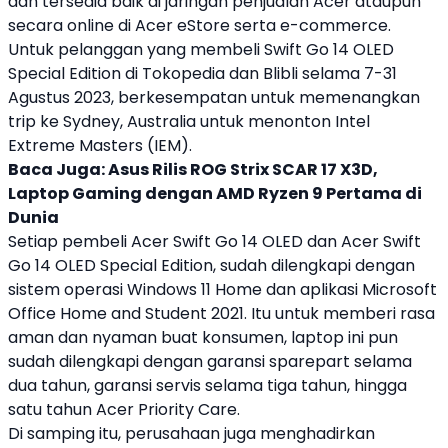
dan tersedia baik di jaringan penjualan
Acer
ataupun
secara online di
Acer
eStore serta e-commerce.
Untuk pelanggan yang membeli
Swift Go 14 OLED
Special Edition di Tokopedia dan Blibli selama 7-31
Agustus 2023, berkesempatan untuk memenangkan
trip ke Sydney, Australia untuk menonton Intel
Extreme Masters (IEM).
Baca Juga:
Asus Rilis ROG Strix SCAR 17 X3D,
Laptop Gaming dengan AMD Ryzen 9 Pertama di
Dunia
Setiap pembeli
Acer
Swift Go 14 OLED
dan
Acer
Swift
Go 14 OLED
Special Edition, sudah dilengkapi dengan
sistem operasi Windows 11 Home dan aplikasi Microsoft
Office Home and Student 2021. Itu untuk memberi rasa
aman dan nyaman buat konsumen,
laptop
ini pun
sudah dilengkapi dengan garansi sparepart selama
dua tahun, garansi servis selama tiga tahun, hingga
satu tahun
Acer
Priority Care.
Di samping itu, perusahaan juga menghadirkan