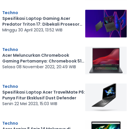
Techno
Spesifikasi Laptop Gaming Acer
Predator Triton 17: Dibekali Prosesor
Intel Core Generasi ke-13
Minggu 30 April 2023, 13:52 WIB
Techno
Acer Meluncurkan Chromebook
Gaming Pertamanya: Chromebook 516
GE
Selasa 08 November 2022, 20:49 WIB
Techno
Spesifikasi Laptop Acer TravelMate P6:
Punya Fitur Eksklusif Dust Defender
Senin 22 Mei 2023, 15:03 WIB
Techno
Acer Aspire 5 Spin 14 Meluncur di