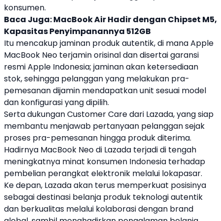
konsumen.
Baca Juga:
MacBook Air Hadir dengan Chipset M5,
Kapasitas Penyimpanannya 512GB
Itu mencakup jaminan produk autentik, di mana
Apple
MacBook Neo
terjamin orisinal dan disertai garansi
resmi
Apple
Indonesia; jaminan akan ketersediaan
stok, sehingga pelanggan yang melakukan pra-
pemesanan dijamin mendapatkan unit sesuai model
dan konfigurasi yang dipilih.
Serta dukungan Customer Care dari
Lazada
, yang siap
membantu menjawab pertanyaan pelanggan sejak
proses pra-pemesanan hingga produk diterima.
Hadirnya
MacBook Neo
di
Lazada
terjadi di tengah
meningkatnya minat konsumen Indonesia terhadap
pembelian perangkat elektronik melalui
lokapasar
.
Ke depan,
Lazada
akan terus memperkuat posisinya
sebagai destinasi belanja produk teknologi autentik
dan berkualitas melalui kolaborasi dengan brand
global, sambil menghadirkan pengalaman belanja