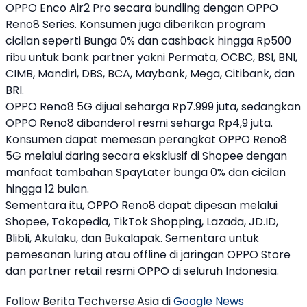
OPPO
Enco Air2 Pro secara bundling dengan
OPPO
Reno8 Series. Konsumen juga diberikan program
cicilan seperti Bunga 0% dan cashback hingga Rp500
ribu untuk bank partner yakni Permata, OCBC, BSI, BNI,
CIMB, Mandiri, DBS, BCA, Maybank, Mega, Citibank, dan
BRI.
OPPO
Reno8 5G dijual seharga Rp7.999 juta, sedangkan
OPPO
Reno8 dibanderol resmi seharga Rp4,9 juta.
Konsumen dapat memesan perangkat
OPPO
Reno8
5G melalui daring secara eksklusif di Shopee dengan
manfaat tambahan SpayLater bunga 0% dan cicilan
hingga 12 bulan.
Sementara itu,
OPPO
Reno8 dapat dipesan melalui
Shopee, Tokopedia, TikTok Shopping, Lazada, JD.ID,
Blibli, Akulaku, dan Bukalapak. Sementara untuk
pemesanan luring atau offline di jaringan
OPPO
Store
dan partner retail resmi
OPPO
di seluruh Indonesia.
Follow Berita Techverse.Asia di
Google News