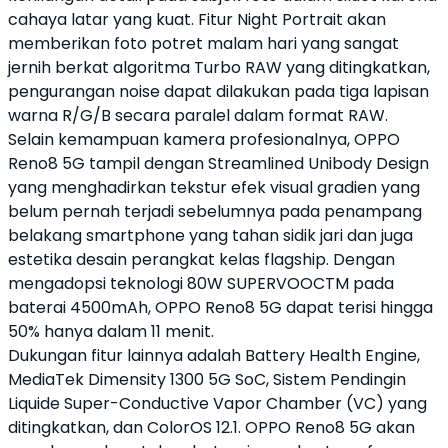
cahaya latar yang kuat. Fitur Night Portrait akan
memberikan foto potret malam hari yang sangat
jernih berkat algoritma Turbo RAW yang ditingkatkan,
pengurangan noise dapat dilakukan pada tiga lapisan
warna R/G/B secara paralel dalam format RAW.
Selain kemampuan kamera profesionalnya,
OPPO
Reno8 5G tampil dengan Streamlined Unibody Design
yang menghadirkan tekstur efek visual gradien yang
belum pernah terjadi sebelumnya pada penampang
belakang smartphone yang tahan sidik jari dan juga
estetika desain perangkat kelas flagship. Dengan
mengadopsi teknologi 80W SUPERVOOCTM pada
baterai 4500mAh,
OPPO
Reno8 5G dapat terisi hingga
50% hanya dalam 11 menit.
Dukungan fitur lainnya adalah Battery Health Engine,
MediaTek Dimensity 1300 5G SoC, Sistem Pendingin
Liquide Super-Conductive Vapor Chamber (VC) yang
ditingkatkan, dan ColorOS 12.1.
OPPO
Reno8 5G akan