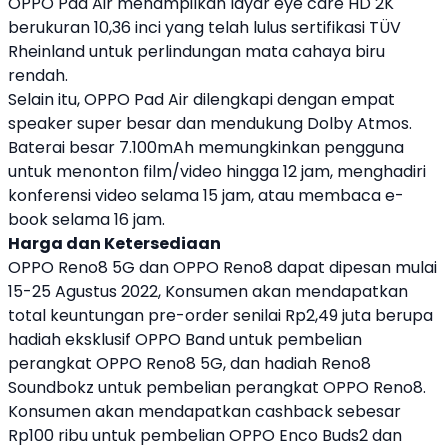
OPPO
Pad Air menampilkan layar eye care HD 2K
berukuran 10,36 inci yang telah lulus sertifikasi TÜV
Rheinland untuk perlindungan mata cahaya biru
rendah.
Selain itu,
OPPO
Pad Air dilengkapi dengan empat
speaker super besar dan mendukung Dolby Atmos.
Baterai besar 7.100mAh memungkinkan pengguna
untuk menonton film/video hingga 12 jam, menghadiri
konferensi video selama 15 jam, atau membaca e-
book selama 16 jam.
Harga dan Ketersediaan
OPPO
Reno8 5G dan
OPPO
Reno8 dapat dipesan mulai
15-25 Agustus 2022, Konsumen akan mendapatkan
total keuntungan pre-order senilai Rp2,49 juta berupa
hadiah eksklusif
OPPO
Band untuk pembelian
perangkat
OPPO
Reno8 5G, dan hadiah Reno8
Soundbokz untuk pembelian perangkat
OPPO
Reno8.
Konsumen akan mendapatkan cashback sebesar
Rp100 ribu untuk pembelian
OPPO
Enco Buds2 dan