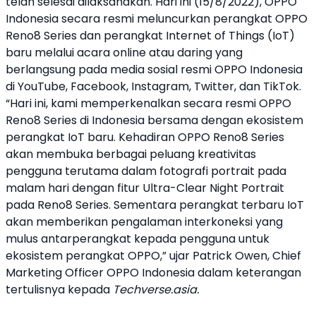
telah selesai dilaksanakan. Hari ini (15/8/2022),
OPPO
Indonesia secara resmi meluncurkan perangkat
OPPO
Reno8 Series dan perangkat Internet of Things (IoT)
baru melalui acara online atau daring yang
berlangsung pada media sosial resmi
OPPO
Indonesia
di YouTube, Facebook, Instagram, Twitter, dan TikTok.
“Hari ini, kami memperkenalkan secara resmi
OPPO
Reno8 Series di Indonesia bersama dengan ekosistem
perangkat IoT baru. Kehadiran
OPPO
Reno8 Series
akan membuka berbagai peluang kreativitas
pengguna terutama dalam fotografi portrait pada
malam hari dengan fitur Ultra-Clear Night Portrait
pada Reno8 Series. Sementara perangkat terbaru IoT
akan memberikan pengalaman interkoneksi yang
mulus antarperangkat kepada pengguna untuk
ekosistem perangkat
OPPO
,” ujar Patrick Owen, Chief
Marketing Officer
OPPO
Indonesia dalam keterangan
tertulisnya kepada
Techverse.asia.