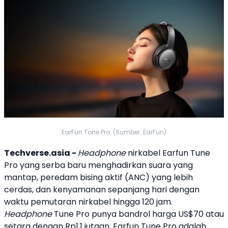
EarFun Tone Pro. (Sumber: EarFun)
Techverse.asia -
Headphone
nirkabel
Earfun
Tune
Pro
yang serba baru menghadirkan suara yang
mantap, peredam bising aktif (
ANC
) yang lebih
cerdas, dan kenyamanan sepanjang hari dengan
waktu pemutaran nirkabel hingga 120 jam.
Headphone
Tune Pro
punya bandrol harga US$70 atau
setara dengan Rp1,1 jutaan.
Earfun
Tune Pro
adalah