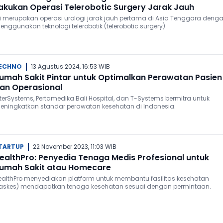
akukan Operasi Telerobotic Surgery Jarak Jauh
ni merupakan operasi urologi jarak jauh pertama di Asia Tenggara deng
menggunakan teknologi telerobotik (telerobotic surgery).
ECHNO
13 Agustus 2024, 16:53 WIB
umah Sakit Pintar untuk Optimalkan Perawatan Pasien
an Operasional
nterSystems, Pertamedika Bali Hospital, dan T-Systems bermitra untuk
eningkatkan standar perawatan kesehatan di Indonesia.
TARTUP
22 November 2023, 11:03 WIB
ealthPro: Penyedia Tenaga Medis Profesional untuk
umah Sakit atau Homecare
ealthPro menyediakan platform untuk membantu fasilitas kesehatan
faskes) mendapatkan tenaga kesehatan sesuai dengan permintaan.