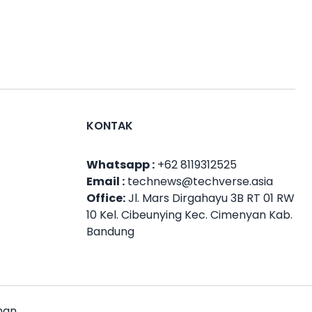
KONTAK
Whatsapp :
+62 8119312525
Email :
technews@techverse.asia
Office:
Jl. Mars Dirgahayu 3B RT 01 RW
10 Kel. Cibeunying Kec. Cimenyan Kab.
Bandung
man