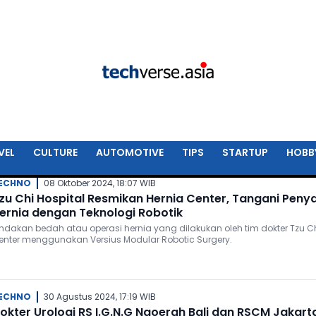
VEL
CULTURE
AUTOMOTIVE
TIPS
STARTUP
HOBB
ECHNO
08 Oktober 2024, 18:07 WIB
zu Chi Hospital Resmikan Hernia Center, Tangani Penya
ernia dengan Teknologi Robotik
indakan bedah atau operasi hernia yang dilakukan oleh tim dokter Tzu C
enter menggunakan Versius Modular Robotic Surgery.
ECHNO
30 Agustus 2024, 17:19 WIB
okter Urologi RS I.G.N.G Ngoerah Bali dan RSCM Jakart