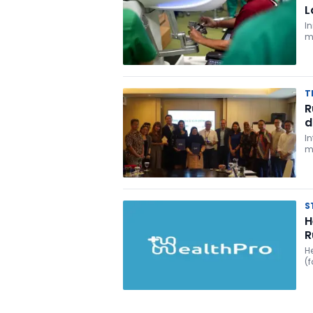
L
I
T
R
d
I
m
S
H
R
H
(