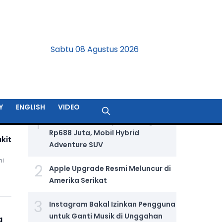
Sabtu 08 Agustus 2026
BERITA TERPOPULER
Y
ENGLISH
VIDEO
1
Jetour T2 i-DM Dijual Seharga
Rp688 Juta, Mobil Hybrid
kit
Adventure SUV
hi
2
Apple Upgrade Resmi Meluncur di
Amerika Serikat
3
Instagram Bakal Izinkan Pengguna
untuk Ganti Musik di Unggahan
a