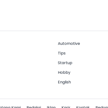
Automotive
Tips
Startup
Hobby
English
ntang Kami
Redaksi
Iklan
Karir
Kontak
Pedo