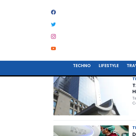
#
RUMAH SAKIT
TECHNO
LIFESTYLE
TRA
T
T
H
T
C
T
D