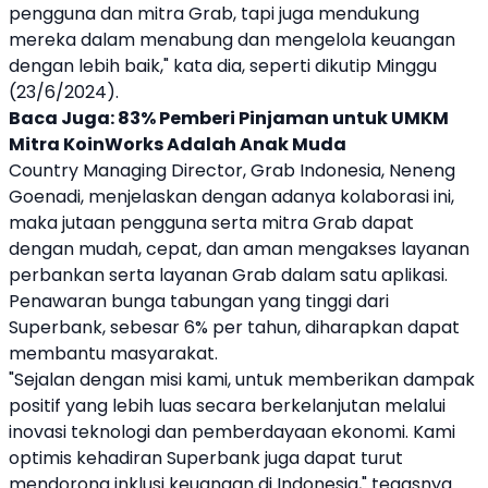
pengguna dan mitra
Grab
, tapi juga mendukung
mereka dalam
menabung
dan mengelola keuangan
dengan lebih baik," kata dia, seperti dikutip Minggu
(23/6/2024).
Baca Juga:
83% Pemberi Pinjaman untuk UMKM
Mitra KoinWorks Adalah Anak Muda
Country Managing Director,
Grab
Indonesia, Neneng
Goenadi, menjelaskan dengan adanya kolaborasi ini,
maka jutaan pengguna serta mitra
Grab
dapat
dengan mudah, cepat, dan aman mengakses layanan
perbankan serta layanan
Grab
dalam satu aplikasi.
Penawaran bunga tabungan yang tinggi dari
Superbank
, sebesar 6% per tahun, diharapkan dapat
membantu masyarakat.
"Sejalan dengan misi kami, untuk memberikan dampak
positif yang lebih luas secara berkelanjutan melalui
inovasi teknologi dan pemberdayaan ekonomi. Kami
optimis kehadiran
Superbank
juga dapat turut
mendorong inklusi keuangan di Indonesia," tegasnya.