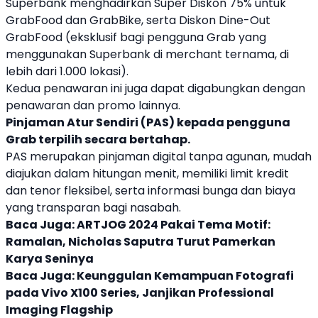
Superbank
menghadirkan Super Diskon 75% untuk
Grab
Food dan
Grab
Bike, serta Diskon Dine-Out
Grab
Food (eksklusif bagi pengguna
Grab
yang
menggunakan
Superbank
di merchant ternama, di
lebih dari 1.000 lokasi).
Kedua penawaran ini juga dapat digabungkan dengan
penawaran dan promo lainnya.
Pinjaman Atur Sendiri (PAS) kepada pengguna
Grab
terpilih secara bertahap.
PAS merupakan pinjaman digital tanpa agunan, mudah
diajukan dalam hitungan menit, memiliki limit kredit
dan tenor fleksibel, serta informasi bunga dan biaya
yang transparan bagi nasabah.
Baca Juga:
ARTJOG 2024 Pakai Tema Motif:
Ramalan, Nicholas Saputra Turut Pamerkan
Karya Seninya
Baca Juga:
Keunggulan Kemampuan Fotografi
pada Vivo X100 Series, Janjikan Professional
Imaging Flagship