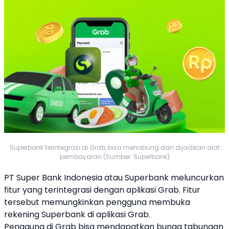
Superbank terintegrasi di Grab, bisa menabung dan dijadikan alat
pembayaran (Sumber: Superbank)
PT Super Bank Indonesia atau
Superbank
meluncurkan
fitur yang terintegrasi dengan aplikasi
Grab
. Fitur
tersebut memungkinkan pengguna membuka
rekening
Superbank
di aplikasi
Grab
.
Pengguna di
Grab
bisa mendapatkan bunga tabungan