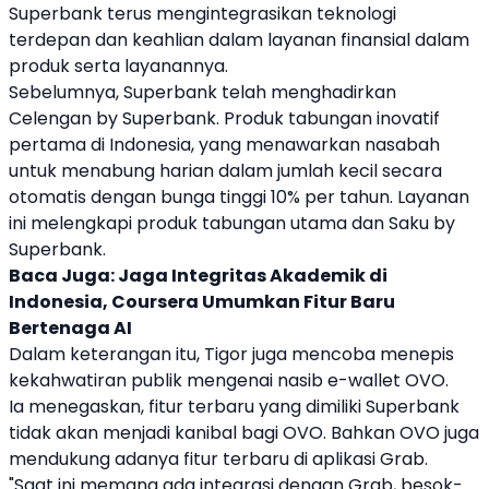
Superbank
terus mengintegrasikan teknologi
terdepan dan keahlian dalam layanan finansial dalam
produk serta layanannya.
Sebelumnya,
Superbank
telah menghadirkan
Celengan by
Superbank
. Produk tabungan inovatif
pertama di Indonesia, yang menawarkan nasabah
untuk
menabung
harian dalam jumlah kecil secara
otomatis dengan bunga tinggi 10% per tahun. Layanan
ini melengkapi produk tabungan utama dan Saku by
Superbank
.
Baca Juga:
Jaga Integritas Akademik di
Indonesia, Coursera Umumkan Fitur Baru
Bertenaga AI
Dalam keterangan itu, Tigor juga mencoba menepis
kekahwatiran publik mengenai nasib e-wallet OVO.
Ia menegaskan, fitur terbaru yang dimiliki
Superbank
tidak akan menjadi kanibal bagi OVO. Bahkan OVO juga
mendukung adanya fitur terbaru di aplikasi
Grab
.
"Saat ini memang ada integrasi dengan
Grab
, besok-