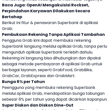
Baca Juga:
OpenAI Mengakuisisi Rockset,
Perpindahan Karyawan Dilakukan Secara
Bertahap
Berikut ini fitur & penawaran
Superbank
di aplikasi
Grab
:
Pembukaan Rekening Tanpa Aplikasi Tambahan
Pengguna
Grab
kini dapat membuka rekening
Superbank
langsung melalui aplikasi
Grab
, tanpa perlu
mengunduh aplikasi
Superbank
terlebih dahulu.
Rekening ini langsung bisa dihubungkan dan dipakai
sebagai metode pembayaran di aplikasi
Grab
untuk
berbagai layanan, seperti
Grab
Food,
Grab
Bike,
Grab
Car,
Grab
Express dan
Grab
Mart.
Bunga 6% per Tahun
Peengguna yang membuka rekening
Superbank
melalui aplikasi
Grab
, mendapatkan bunga tabungan
sebesar 6% per tahun yang dapat dicairkan kapanpun.
Super Diskon dan Diskon Dine-Out