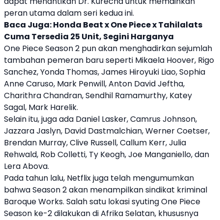
dapat menantikan Dr. Kurecha untuk memainkan
peran utama dalam seri kedua ini.
Baca Juga:
Honda Beat x One Piece x Tahilalats
Cuma Tersedia 25 Unit, Segini Harganya
One Piece
Season 2 pun akan menghadirkan sejumlah
tambahan pemeran baru seperti Mikaela Hoover, Rigo
Sanchez, Yonda Thomas, James Hiroyuki Liao, Sophia
Anne Caruso, Mark Penwill, Anton David Jeftha,
Charithra Chandran, Sendhil Ramamurthy, Katey
Sagal, Mark Harelik.
Selain itu, juga ada Daniel Lasker, Camrus Johnson,
Jazzara Jaslyn, David Dastmalchian, Werner Coetser,
Brendan Murray, Clive Russell, Callum Kerr, Julia
Rehwald, Rob Colletti, Ty Keogh, Joe Manganiello, dan
Lera Abova.
Pada tahun lalu,
Netflix
juga telah mengumumkan
bahwa Season 2 akan menampilkan sindikat kriminal
Baroque Works. Salah satu lokasi syuting
One Piece
Season ke-2 dilakukan di Afrika Selatan, khususnya