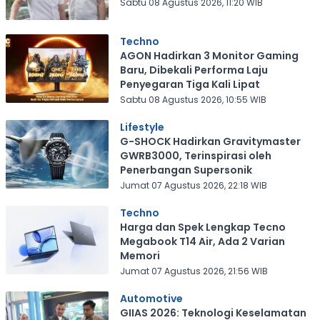
Sabtu 08 Agustus 2026, 11:20 WIB
Techno
AGON Hadirkan 3 Monitor Gaming
Baru, Dibekali Performa Laju
Penyegaran Tiga Kali Lipat
Sabtu 08 Agustus 2026, 10:55 WIB
Lifestyle
G-SHOCK Hadirkan Gravitymaster
GWRB3000, Terinspirasi oleh
Penerbangan Supersonik
Jumat 07 Agustus 2026, 22:18 WIB
Techno
Harga dan Spek Lengkap Tecno
Megabook T14 Air, Ada 2 Varian
Memori
Jumat 07 Agustus 2026, 21:56 WIB
Automotive
GIIAS 2026: Teknologi Keselamatan