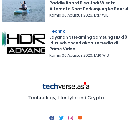
Paddle Board Bisa Jadi Wisata
Alternatif Saat Berkunjung ke Bantul
Kamis 06 Agustus 2026, 17:17 WIB
Techno
Layanan Streaming Samsung HDR10
Plus Advanced akan Tersedia di
Prime Video
Kamis 06 Agustus 2026, 17:16 WIB
Technology, Lifestyle and Crypto