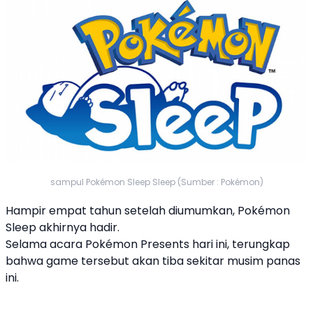
sampul Pokémon Sleep Sleep (Sumber : Pokémon)
Hampir empat tahun setelah diumumkan, Pokémon
Sleep akhirnya hadir.
Selama acara Pokémon Presents hari ini, terungkap
bahwa game tersebut akan tiba sekitar musim panas
ini.