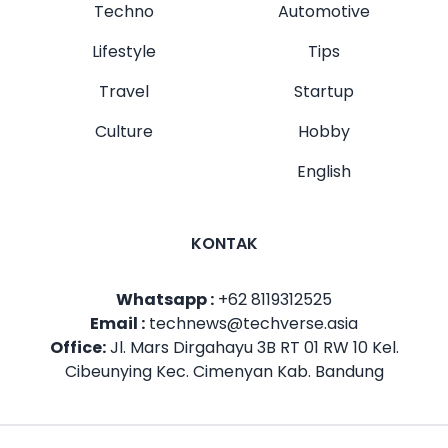
Techno
Automotive
Lifestyle
Tips
Travel
Startup
Culture
Hobby
English
KONTAK
Whatsapp :
+62 8119312525
Email :
technews@techverse.asia
Office:
Jl. Mars Dirgahayu 3B RT 01 RW 10 Kel.
Cibeunying Kec. Cimenyan Kab. Bandung