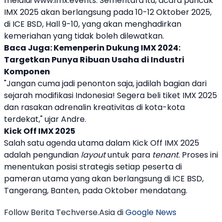
melalui www.imx.events. Sementara itu, acara puncak
IMX 2025
akan berlangsung pada 10-12 Oktober 2025,
di ICE BSD, Hall 9-10, yang akan menghadirkan
kemeriahan yang tidak boleh dilewatkan.
Baca Juga:
Kemenperin Dukung IMX 2024:
Targetkan Punya Ribuan Usaha di Industri
Komponen
"Jangan cuma jadi penonton saja, jadilah bagian dari
sejarah modifikasi Indonesia! Segera beli tiket
IMX 2025
dan rasakan adrenalin kreativitas di kota-kota
terdekat," ujar Andre.
Kick Off
IMX 2025
Salah satu agenda utama dalam Kick Off
IMX 2025
adalah pengundian
layout
untuk para
tenant
. Proses ini
menentukan posisi strategis setiap peserta di
pameran utama yang akan berlangsung di ICE BSD,
Tangerang, Banten, pada Oktober mendatang.
Follow Berita Techverse.Asia di
Google News