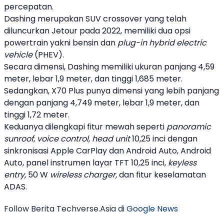
percepatan.
Dashing
merupakan SUV crossover yang telah
diluncurkan
Jetour
pada 2022, memiliki dua opsi
powertrain yakni
bensin
dan
plug-in hybrid electric
vehicle
(PHEV).
Secara dimensi,
Dashing
memiliki ukuran panjang 4,59
meter, lebar 1,9 meter, dan tinggi 1,685 meter.
Sedangkan,
X70 Plus
punya dimensi yang lebih panjang
dengan panjang 4,749 meter, lebar 1,9 meter, dan
tinggi 1,72 meter.
Keduanya dilengkapi fitur mewah seperti
panoramic
sunroof
,
voice control, head unit
10,25 inci dengan
sinkronisasi Apple CarPlay dan Android Auto, Android
Auto, panel instrumen layar TFT 10,25 inci,
keyless
entry,
50 W
wireless charger,
dan fitur keselamatan
ADAS.
Follow Berita Techverse.Asia di
Google News