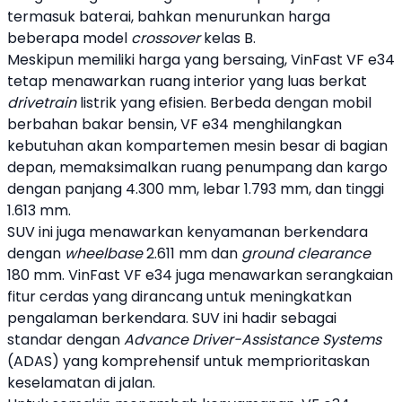
termasuk baterai, bahkan menurunkan harga
beberapa model
crossover
kelas B.
Meskipun memiliki harga yang bersaing,
VinFast
VF e34
tetap menawarkan ruang interior yang luas berkat
drivetrain
listrik yang efisien. Berbeda dengan mobil
berbahan bakar bensin,
VF e34
menghilangkan
kebutuhan akan kompartemen mesin besar di bagian
depan, memaksimalkan ruang penumpang dan kargo
dengan panjang 4.300 mm, lebar 1.793 mm, dan tinggi
1.613 mm.
SUV
ini juga menawarkan kenyamanan berkendara
dengan
wheelbase
2.611 mm dan
ground clearance
180 mm.
VinFast
VF e34
juga menawarkan serangkaian
fitur cerdas yang dirancang untuk meningkatkan
pengalaman berkendara.
SUV
ini hadir sebagai
standar dengan
Advance Driver-Assistance Systems
(ADAS) yang komprehensif untuk memprioritaskan
keselamatan di jalan.