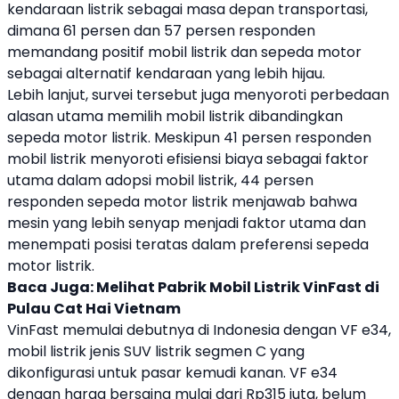
kendaraan listrik sebagai masa depan transportasi,
dimana 61 persen dan 57 persen responden
memandang positif mobil listrik dan sepeda motor
sebagai alternatif kendaraan yang lebih hijau.
Lebih lanjut, survei tersebut juga menyoroti perbedaan
alasan utama memilih mobil listrik dibandingkan
sepeda
motor listrik
. Meskipun 41 persen responden
mobil listrik menyoroti efisiensi biaya sebagai faktor
utama dalam adopsi mobil listrik, 44 persen
responden sepeda
motor listrik
menjawab bahwa
mesin yang lebih senyap menjadi faktor utama dan
menempati posisi teratas dalam preferensi sepeda
motor listrik
.
Baca Juga:
Melihat Pabrik Mobil Listrik VinFast di
Pulau Cat Hai Vietnam
VinFast
memulai debutnya di Indonesia dengan
VF e34
,
mobil listrik jenis
SUV
listrik segmen C yang
dikonfigurasi untuk pasar kemudi kanan.
VF e34
dengan harga bersaing mulai dari Rp315 juta, belum