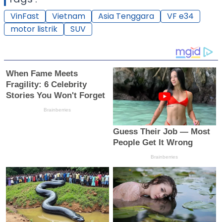
VinFast
Vietnam
Asia Tenggara
VF e34
motor listrik
SUV