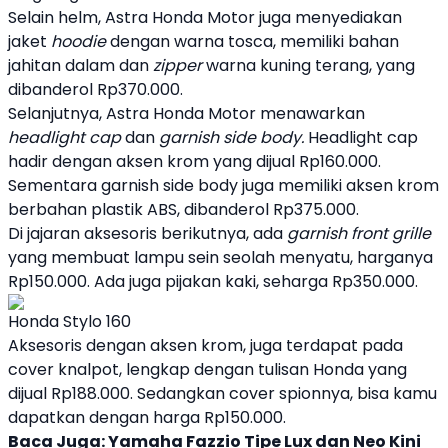
Selain helm,
Astra Honda Motor
juga menyediakan
jaket
hoodie
dengan warna tosca, memiliki bahan
jahitan dalam dan
zipper
warna kuning terang, yang
dibanderol Rp370.000.
Selanjutnya,
Astra Honda Motor
menawarkan
headlight cap
dan
garnish side body.
Headlight cap
hadir dengan aksen krom yang dijual Rp160.000.
Sementara garnish side body juga memiliki aksen krom
berbahan plastik ABS, dibanderol Rp375.000.
Di jajaran aksesoris berikutnya, ada
garnish front grille
yang membuat lampu sein seolah menyatu, harganya
Rp150.000. Ada juga pijakan kaki, seharga Rp350.000.
Honda Stylo 160
Aksesoris dengan aksen krom, juga terdapat pada
cover knalpot, lengkap dengan tulisan
Honda
yang
dijual Rp188.000. Sedangkan cover spionnya, bisa kamu
dapatkan dengan harga Rp150.000.
Baca Juga:
Yamaha Fazzio Tipe Lux dan Neo Kini