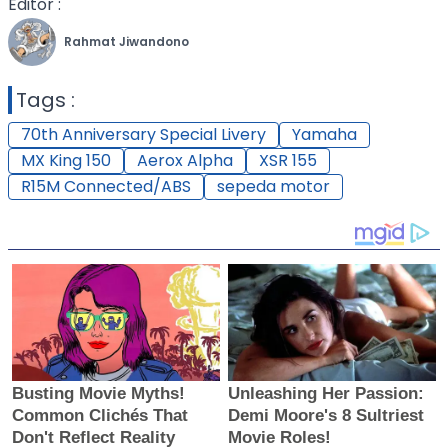
Editor :
Rahmat Jiwandono
Tags :
70th Anniversary Special Livery
Yamaha
MX King 150
Aerox Alpha
XSR 155
R15M Connected/ABS
sepeda motor