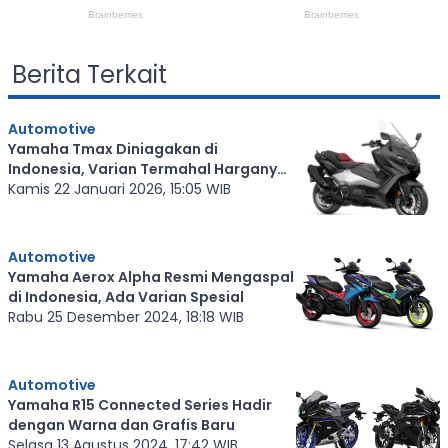
Berita Terkait
Automotive
Yamaha Tmax Diniagakan di
Indonesia, Varian Termahal Harganya
Rp475 Juta
Kamis 22 Januari 2026, 15:05 WIB
Automotive
Yamaha Aerox Alpha Resmi Mengaspal
di Indonesia, Ada Varian Spesial
Rabu 25 Desember 2024, 18:18 WIB
Automotive
Yamaha R15 Connected Series Hadir
dengan Warna dan Grafis Baru
Selasa 13 Agustus 2024, 17:42 WIB