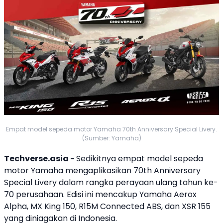
Empat model sepeda motor Yamaha 70th Anniversary Special Livery.
(Sumber: Yamaha)
Techverse.asia -
Sedikitnya empat model
sepeda
motor
Yamaha
mengaplikasikan
70th Anniversary
Special Livery
dalam rangka perayaan ulang tahun ke-
70 perusahaan. Edisi ini mencakup
Yamaha
Aerox
Alpha
,
MX King 150
, R15M Connected ABS, dan
XSR 155
yang diniagakan di Indonesia.