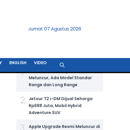
Jumat 07 Agustus 2026
BERITA TERPOPULER
Y
ENGLISH
VIDEO
1
GIIAS 2026: Wuling Aira Ev Resmi
Meluncur, Ada Model Standar
Range dan Long Range
2
Jetour T2 i-DM Dijual Seharga
Rp688 Juta, Mobil Hybrid
Adventure SUV
3
Apple Upgrade Resmi Meluncur di