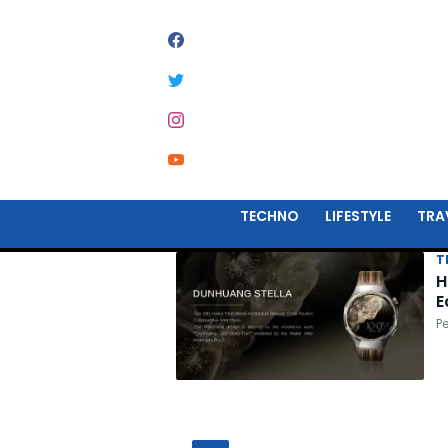
#
VAULT OF HEAVEN
TECHNO
LIFESTYLE
TRA
T
H
E
P