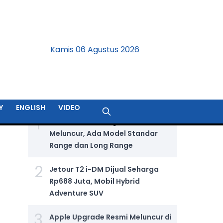
Kamis 06 Agustus 2026
BERITA TERPOPULER
Y
ENGLISH
VIDEO
1
GIIAS 2026: Wuling Aira Ev Resmi
Meluncur, Ada Model Standar
Range dan Long Range
2
Jetour T2 i-DM Dijual Seharga
Rp688 Juta, Mobil Hybrid
Adventure SUV
3
Apple Upgrade Resmi Meluncur di