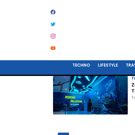
#
TAMAN PINTAR
TECHNO
LIFESTYLE
TRA
T
Z
T
T