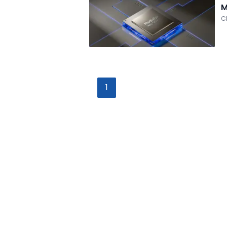
M
C
1