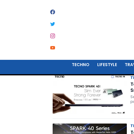
#
SPARK 40 SERIES
TECHNO
LIFESTYLE
TRA
T
T
S
S
p
T
T