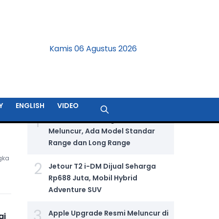
Kamis 06 Agustus 2026
BERITA TERPOPULER
Y
ENGLISH
VIDEO
1
GIIAS 2026: Wuling Aira Ev Resmi
Meluncur, Ada Model Standar
Range dan Long Range
gka
2
Jetour T2 i-DM Dijual Seharga
Rp688 Juta, Mobil Hybrid
Adventure SUV
3
Apple Upgrade Resmi Meluncur di
ai