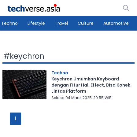
Techno
Lifestyle
Travel
Culture
Automotive
#
keychron
Techno
Keychron Umumkan Keyboard
dengan Fitur Hall Effect, Bisa Konek
Lintas Platform
Selasa 04 Maret 2025, 20:55 WIB
1