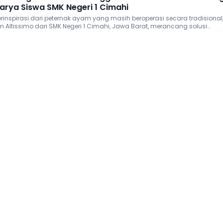
arya Siswa SMK Negeri 1 Cimahi
erinspirasi dari peternak ayam yang masih beroperasi secara tradisional
im Altissimo dari SMK Negeri 1 Cimahi, Jawa Barat, merancang solusi
andang canggih berteknologi Internet of Things (IoT).