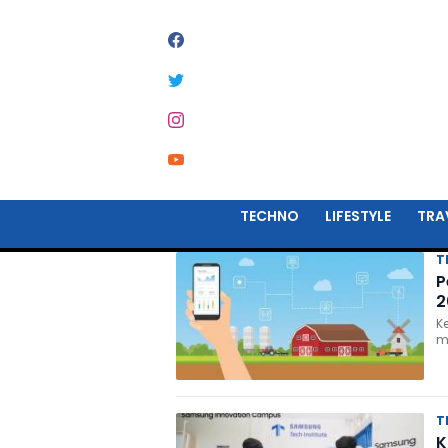
#
IOT UNTUK PETERNAK
TECHNO
LIFESTYLE
TRA
T
P
2
K
m
T
K