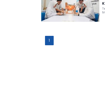
K
T
t
k
1