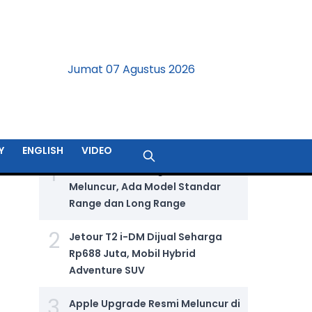
Jumat 07 Agustus 2026
BERITA TERPOPULER
Y
ENGLISH
VIDEO
1
GIIAS 2026: Wuling Aira Ev Resmi
Meluncur, Ada Model Standar
Range dan Long Range
2
Jetour T2 i-DM Dijual Seharga
Rp688 Juta, Mobil Hybrid
Adventure SUV
3
Apple Upgrade Resmi Meluncur di