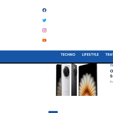
#
FIND N5
TECHNO
LIFESTYLE
TRA
T
O
S
I