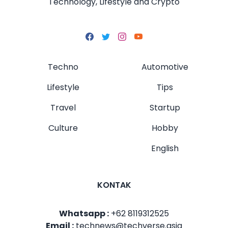
Technology, Lifestyle and Crypto
Techno
Automotive
Lifestyle
Tips
Travel
Startup
Culture
Hobby
English
KONTAK
Whatsapp :
+62 8119312525
Email :
technews@techverse.asia